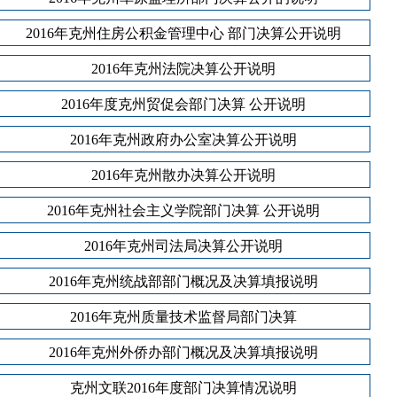
2016年克州住房公积金管理中心 部门决算公开说明
2016年克州法院决算公开说明
2016年度克州贸促会部门决算 公开说明
2016年克州政府办公室决算公开说明
2016年克州散办决算公开说明
2016年克州社会主义学院部门决算 公开说明
2016年克州司法局决算公开说明
2016年克州统战部部门概况及决算填报说明
2016年克州质量技术监督局部门决算
2016年克州外侨办部门概况及决算填报说明
克州文联2016年度部门决算情况说明