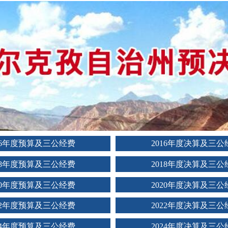
16年度预算及三公经费
2016年度决算及三公
18年度预算及三公经费
2018年度决算及三公
20年度预算及三公经费
2020年度决算及三公
22年度预算及三公经费
2022年度决算及三公
24年度预算及三公经费
2024年度决算及三公