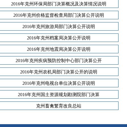
2016年克州环保局部门决算概况及决算情况说明
2016年克州价格监督检查局部门决算公开说明
2016年克州旅游局部门决算公开说明
2016年克州档案局决算公开说明
2016年克州地震局决算公开说明
2016年克州疾病预防控制中心部门决算公开
2016年克州农机局部门决算公开的说明
2016年克州电视台单位决算公开说明
2016年克州国土资源规划勘测院部门决算
克州畜禽繁育改良总站