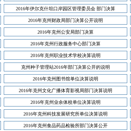
2016年伊尔克什坦口岸园区管理委员会 部门决算
2016年克州财政局部门决算公开说明
2016年克州公安局部门决算
2016年克州行政服务中心部门决算
2016年克州职业技术学校决算说明
克州种子管理站2016年部门决算公开的说明
2016年克州图书馆单位决算说明
2016年克州文化广播体育影视局部门决算说明
2016年克州业余体校单位决算说明
2016年克州科技发展研究所单位决算说明
2016年克州食品药品检验所部门决算公开