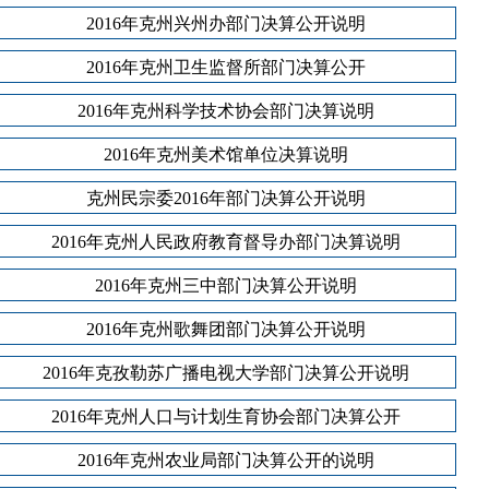
2016年克州兴州办部门决算公开说明
2016年克州卫生监督所部门决算公开
2016年克州科学技术协会部门决算说明
2016年克州美术馆单位决算说明
克州民宗委2016年部门决算公开说明
2016年克州人民政府教育督导办部门决算说明
2016年克州三中部门决算公开说明
2016年克州歌舞团部门决算公开说明
2016年克孜勒苏广播电视大学部门决算公开说明
2016年克州人口与计划生育协会部门决算公开
政府
国家部委局
2016年克州农业局部门决算公开的说明