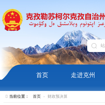
首页
走进克州
领导
当前位置：
首页
财政预决算