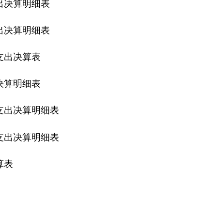
说明。
说明
政拨款
360.64
万元（一般公共预算拨款）。
服务支出
285.79
万元，社会保障和就业支出
65.94
万元，其中：基
支出
79.41
万元，对个人和家庭的补助支出
25.13
万元，资本性支出
政拨款
357.19
万元（一般公共预算拨款）；其他收入
3.45
万元。
执行新工资。
2.32
万元。较上年相比支出增加
233,499.42
元
,
增加
7.1%
，增加的