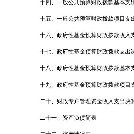
二十四、
2016
年度财政拨款“三公”经费支出表及
三
、
克州电子政务办公室
2016
年度部门决算情况
（一）、部门收入支出决算总体情况说明
本年度收入决算数
360.64
万元，其中公共预算财
本年度支出决算
352.32
万元
,
按功能分类一般公共
济分类包括：工资福利支出
244.79
万元，商品和服务
（二）、部门收入情况说明
本年度收入决算数
360.64
万元，其中公共预算财
32.27
万
元
,
增加
9.8%
，增加原因主要是由于养老并轨
（三）、部门支出情况说明
本年度支出决算
352.32
万元，其中：基本支出
35