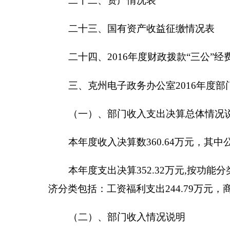
并轨执行新工资。
（四）、部门结转结余情况说明
2016
年结转结余资金合计
9.12
万元（一般公共预
（五）、部门“三公”经费、会议费和培训费支出
2016
年度一般公共预算“三公”经费支出决算
0.045
担，接待费降低。具体情况如下：
因公出国（境）费支出
0
万元。全年使用一般公
公务用车购置及运行维护费
0
万元
,
其中，公务用
务用车购置量
0
辆，保有量为
0
辆。
公务接待费
0.045
万元。具体是：国内公务接待