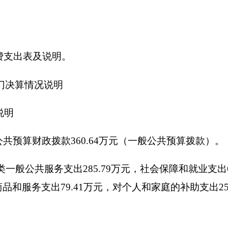
算财政拨款结余）。
情况说明
万元，比上年下降
1.02
万元，下降
95.78%
，降低原因是本年接待
共预算财政拨款安排的出国（境）团组
0
个，累计
0
人次。开支内容
车购置
0
万元，公务用车运行维护费
0
万元。
2016
年，单位一般公
支出
0.045
万元，主要是县市交流学习接待。国内公务接待
1
批次，