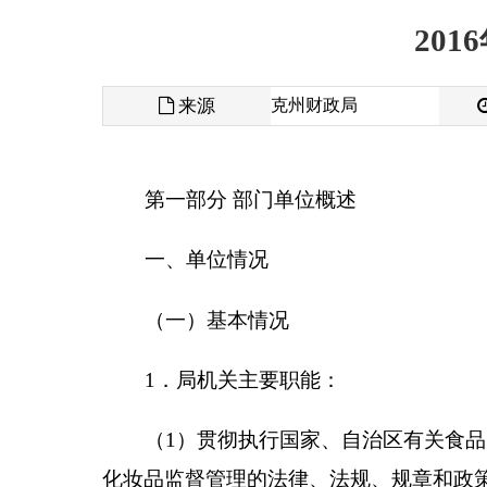
来源
克州财政局
发布时间
第一部分 部门单位概述
一、单位情况
（一）基本情况
1
．局机关主要职能：
（
1
）贯彻执行国家、自治区有关食品（含酒类
化妆品监督管理的法律、法规、规章和政策规定；参
制。组织起草全州食品安全、药品、医疗器械、化妆
总责的机制，落实食品药品重大信息直报制度，并组
（
2
）负责全州食品行政许可的监督实施。建立
大整顿治理方案并组织落实。负责建立食品安全信息