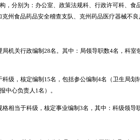
中：行政公务员
20
人，行政工勤人员
2
人，参公人员
3
人（执法支
，减少比率
11.76%
。主要原因是单位
2015
年在职
27
人，
2016
年
工资。
门决算包括：克州食品药品监督管理局部门本级决算。无所属单
制范围的单位名单见下表：
决算报表