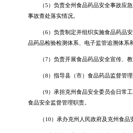
（
9
）承担克州食品安全委员会日常工作。负责
食品安全监督管理职责。
（
10
）承办克州人民政府及克州食品安全委员会
2
、
克州食品药品安全稽查支队（内设机构，含
主要职责任务：
负责依行政执法事权划分属于州
督抽检、食品污染物快速检测工作；依法查处国家有
市涉及辖区内有关食品、药品、医疗器械、保健食品
件。
3
、克州药品医疗器械不良反应监测中心主要职
贯彻实施药品（医疗器械）不良反应
/
事件报告和
核实、评价、反馈、上报及其他有关工作；
组织
药品
（医疗器械）
不良反应
/
事件组织调查、确认和分析与