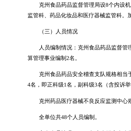
实有人员情况：
2016
年末在职实有人数
29
人，其
人员
1
人。共
30
人。与
2015
年对比人员变动减少了
4
人
在职
2
人。退休人员
6
人于
2016
年
8
月交于社保局发放
二、部门决算单位构成。
从决算单位构成看，克州食品药品监督管理局部
纳入克州食品药品监督管理局
2016
年部门决算编
序号
单位名称
备注
1
克州食品药品监督管理局本级
第二部分克州食品药品监督管理局
2016
年度部门
一、收入支出决算总表