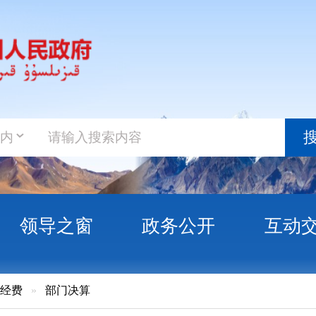
政务新
搜索
之窗
政务公开
互动交流
政务服
门决算
16年克州法院决算公开说明