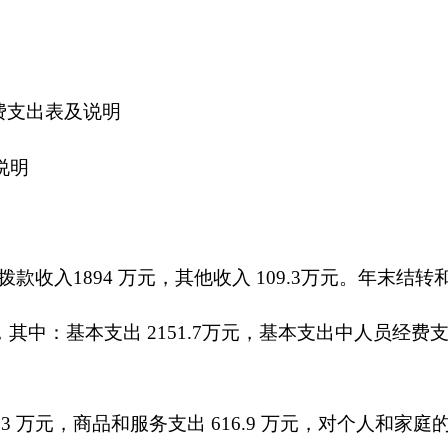
支出
2151.7
万元，基本支出中人员经费支出
1289.9
万元，日常公
元；2050599学前教育5.2万元；2080505机关事业单位养老保险缴费
服务支出
616.9
万元，对个人和家庭的补助支出
156.5
万元。
办案装备经费结余。
说明
万元，比上年减少
10.48
万元，下降
11.92%
，增加原因是严格按
年使用一般公共预算财政拨款安排的出国（境）团组
0
个，累计
0
人