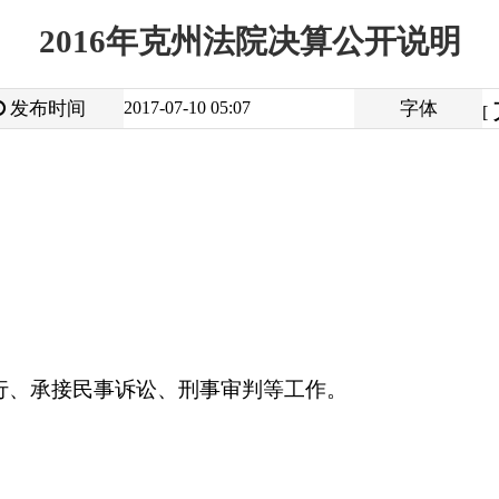
大
中
2017-07-10 05:07
字体
小
[
]
事诉讼、刑事审判等工作。
人民法院指定管辖或者认为应由自己审判的刑事、民事、行政等
、民事、行政等第二审案件。
本院发生法律效率的判决、裁定提起再审的案件；受理不服下级