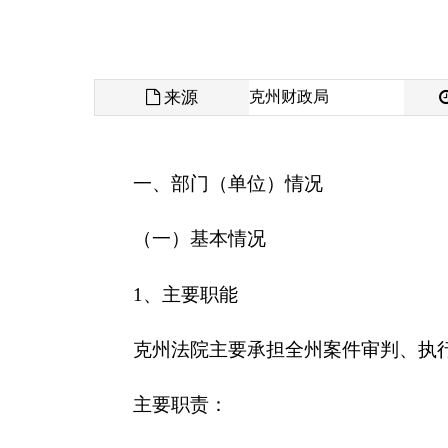
来源
克州财政局
发布时间
一、部门（单位）情况
（一）基本情况
1
、
主要职能
克州法院主要承担全州案件审判、执行、承接民
主要职责：
（一）审判法律规定由中级人民法院管辖、高级
（二）审判法律规定由中级人民法院审判的刑事
（三）审理高级人民法院指令再审的案件；审理
的各类申诉和申请再审的案件。