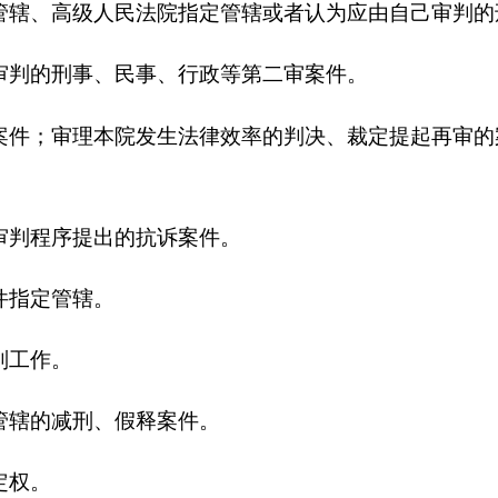
出的抗诉案件。
。
、假释案件。
数
为
96
人，年底实有人数
90
人，其中副厅
2
人，正县
1
人，副县
8
离休
0
人，副厅
2
人，正县
4
人，副县
10
人，正科
17
人，副科
4
人，