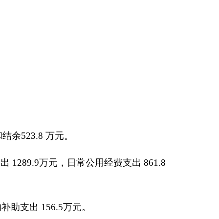
用经费支出
861.8
万
支出127.05万元。按
照国家要求减少人员
次。开支内容包括：