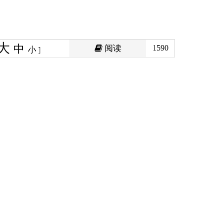
阅读
1590
第一审案件。
人民法院判决、裁定