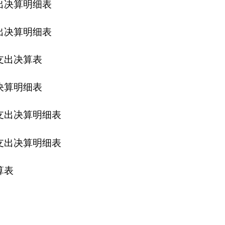
说明
894
万元，其他收入
109.3
万元。年末结转和结余
523.8
万元。
本支出
2151.7
万元，基本支出中人员经费支出
1289.9
万元，日常
商品和服务支出
616.9
万元，对个人和家庭的补助支出
156.5
万元
4
万元，其中财政直接支付拨款
197.43
万元，财政授权支付拨款
10
奖
1.95
元