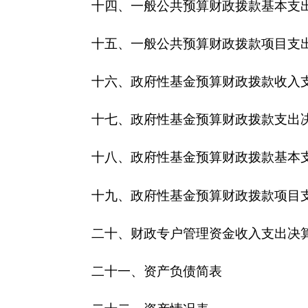
二十四、
2016
年度财政拨款“三公”经费支出表及
三．克州法院
2016
年度部门决算情况说明
一、部门收入支出决算总体情况说明
1
、
本年收入
2003.3
万元，其中：财政拨款收入
1
2
、
2016
年
全年支出合计
2151.7
万元，其中：基
万元。
按支出经济分类，工资福利支出
1133.3
万元，
二、部门收入情况说明
本年收入
2003.2
万元，其中：财政拨款收入
189
13.5
万元，其中州统战部拨款
11.55
万元，
综合治理
三、部门支出情况说明