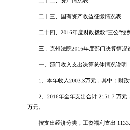
2016
年
全年支出合计
2151.72
万元，其中：基本
元。
按功能科目分类：2040501行政运行1668.96万
支出经济分类，工资福利支出
1133.3
万元，商品和
四、部门结转结余情况说明
年末结转和结余
523.8
万元，其中办案业务费和
五、部门“三公”经费、会议费和培训费支出情况
2016
年度一般公共预算“三公”经费支出决算
77.45
经费支出。具体情况如下：
因公出国（境）费支出
0
万元。克州法院单位全
无。