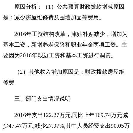
原因分析：
人员经费支出减少是因为
2016
年在
职人员调出
1
人、退休人员工资纳入社保发放以及
2016
年工资结构改革，津贴补贴减少，增加为基本
工资，新增养老保险和职业年金两项工资。
日常公用经费等支出减少是因为减少房屋维修
工程及围墙加固等费用。
四、部门结转结余情况说明
2016
年年末结转和结余
20.55
万元
,
同比上年增
加
20.55
万元
,
增加主要原因是
:
单位公共暖气费、场
馆运行费还未支付。
五、部门“三公”经费、会议费和培训费支出情
况说明