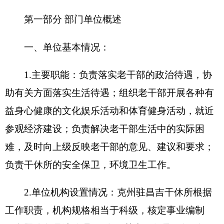
一、单位基本情况：
1.
主要职能：
负责落实老干部的政治待遇，协
助有关方面落实生活待遇；组织老干部开展各种有
益身心健康的文化娱乐活动和体育健身活动，就近
参观经济建设；负责解决老干部生活中的实际困
难，及时向上级反映老干部的意见、建议和要求；
负责干休所的安全保卫，环境卫生工作。
2.
单位机构设置情况：
克州驻昌吉干休所根据
工作职责，机构规格相当于科级，核定事业编制
（参照公务员法管理）
9
名，其中：领导职数
2
名。
现有在职人员
5
人：干部
4
人，工勤人员
1
人；退休
人员
7
人。
2016
年根据组织安排调出
1
人。经费实行
全额预算管理，是一个独立核算的事业单位。
二、部门决算单位构成。