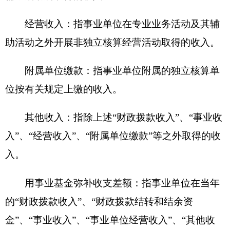
桥费、保险费、安全奖励费用等支出；公务接待费
反映单位按规定开支的各类公务接待（含外宾接
待）支出。
机关运行经费：为保障行政单位（含参照公务
员法管理的事业单位）运行用于购买货物和服务的
各项资金，包括办公及印刷费、邮电费、差旅费、
会议费、福利费、日常维修费、专用材料及一般设
备购置费、办公用房水电费、办公用房取暖费、办
公用房物业管理费、公务用车运行维护费以及其他
费用。
附件：
新疆克州驻昌吉干休所.XLS
2016年度克州驻昌吉干休所财政拨款“三公”经
费支出表及说明.XLS