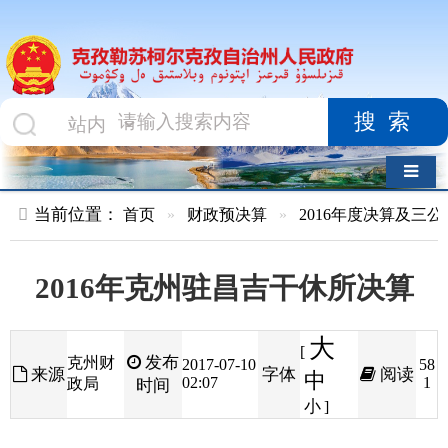
搜索
导航切换
当前位置：
首页
»
财政预决算
»
2016年度决算及三公经费
»
部
2016年克州驻昌吉干休所决算
大
[
发布
克州财
2017-07-10
58
来源
字体
阅读
中
02:07
1
政局
时间
小
]
第一部分 部门单位概述