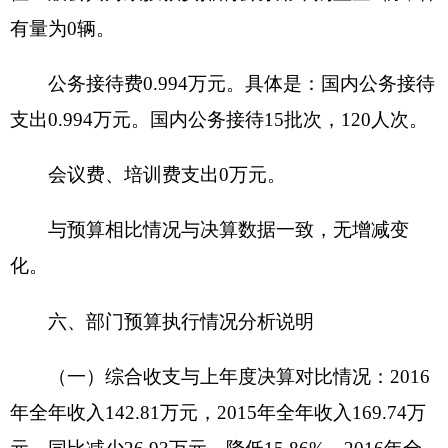
其中：房屋
7213.5
（平方米），价值
39.926
万元，
共有车辆
0
辆，价值
0
万元，其中：部级特种专业技
术用车
0
辆、一般公务用车
0
辆、其他用车
0
辆；单
位价值
50
万元以上通用设备
0
台（套），其他固定
资产价值
7.56
万元。
2
、国有资产收益征缴情况说明
截至
2016
年
12
月
31
日，资产有偿使用收入合计
0
万元，资产处置收入合计
0
万元。其中：已缴国库
0
万元，已缴财政专户
0
万元，应缴未缴
0
万元，单
位留用
0
万元。
（五）部门预算绩效管理工作开展情况说明
本单位无项目支出，无绩效管理工作开展情
况。