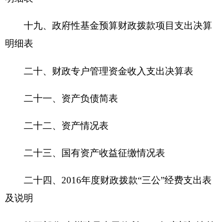
一、收入支出决算总体情况说明
1.2016
年本年收入合计
142.81
万元，其中：全
年财政拨款收入
136.33
万元，其他收入
6.48
万元。
2.2016
年全年支出合计
122.27
万元，其中：基
本支出
122.27
万元，其中人员经费支出
90.05
万元，
日常公用经费支出
32.21
万元。
按支出经济分类，工资福利支出
78.88
万元，商
品和服务支出
32.21
万元，对个人和家庭的补助支出
11.17
万元。
3.
人员情况及增减变动原因：
2016
年年底单位在编职工
5
名，
2016
年调出
1
人，现有职工共
5
名，退休
7
人。