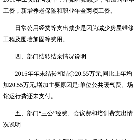
支出
0.994
万元。国内公务接待
15
批次，
120
人次。
会议费、培训费支出
0
万元。
与预算相比情况与决算数据一致，无增减变
化。
六、部门预算执行情况分析说明
（一）综合收支与上年度决算对比情况：
2016
年全年收入
142.81
万元，
2015
年全年收入
169.74
万
元，同比减少
26.93
万元，降低
15.86%
。
2016
年全
年支出
122.27
万元，
2015
年全年支出
169.74
万元，
同比减少
47.475
万元，降低
27.97%
。
（二）财政拨款支出与年初预算对比情况：
2016
年财政拨款支出
115.78
万元，
2016
年年初预算