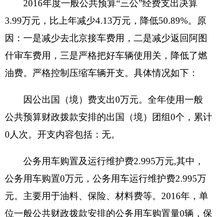
156.82
万元，比预算减少
41.04
万元，降低
26.17%
。
主要原因是包括人员经费调整和公用经费调整。
（三）机关运行经费支出情况
2016
年度机关运行经费支出
25.73
万元，与上年
相比减少33.98万元，降低56.91%。
主要变动原因
为减少了房屋维修款、车辆运行费及各项支出的严
格控制，压缩经费支出。
（四）部门国有资产占用和国有资产收益征缴
情况说明
1
、国有资产占用情况说明
截至
2016
年
12
月
31
日，资产总计
91.91
万元，
其中：流动资产
44.42
万元，固定资产
47.49
万元，