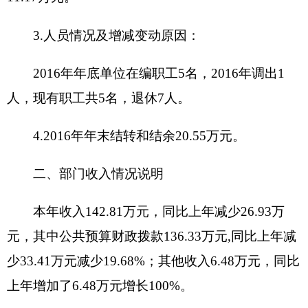
修费。
三、部门支出情况说明
2016
年支出
122.27
万元
,
同比上年
169.74
万元减
少
47.47
万元
,
减少
27.97%,
其中人员经费支出
90.05
万
元
,
同比上年
110.03
万元减少
19.98
万元，减少
18.16%
；日常公用经费等支出
32.21
万元
,
同比上年
59.71
万元减少
27.5
万元
,
减少
46.06%
。
按功能分类科目，2080503离退休人员管理机
构97.02万元；2080505机关事业单位基本养老保险
缴费支出25.25万元。按经济分类科目：工资福利支
出
:78.88
万元，商品和服务支出
32.22
万元，对个人
和家庭的补助
11.17
万元，对企事业单位的补贴
0
万
元，基本建设支出
0
万元，其他资本性支出
0
万元。