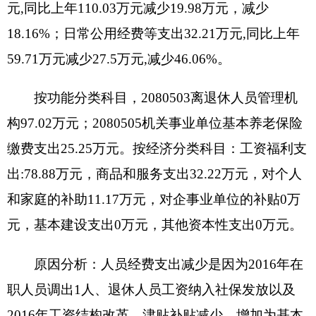
2016
年度一般公共预算“三公”经费支出决算
3.99
万元，比上年减少
4.13
万元，降低
50.89%
。原
因：
一是减少去北京接车费用，二是减少返回阿图
什审车费用，三是严格把好车辆使用关，降低了燃
油费。
严格控制压缩车辆开支。
具体情况如下：
因公出国（境）费支出
0
万元。全年使用一般
公共预算财政拨款安排的出国（境）团组
0
个，累计
0
人次。开支内容包括：无。
公务用车购置及运行维护费
2.995
万元
,
其中，
公务用车购置
0
万元，公务用车运行维护费
2.995
万
元。主要用于油料、保险、材料费等。
2016
年，单
位一般公共财政拨款安排的公务用车购置量
0
辆，保
有量为
0
辆。
公务接待费
0.994
万元。具体是：国内公务接待