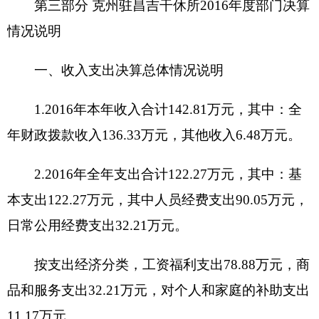
4.2016
年年末结转和结余
20.55
万元。
二、部门收入情况说明
本年收入
142.81
万元，同比上年减少
26.93
万
元，其中公共预算财政拨款
136.33
万元
,
同比上年减
少
33.41
万元减少
19.68%
；其他收入
6.48
万元，同比
上年增加了
6.48
万元增长
100%
。
原因分析：
（
1
）公共预算财政拨款增减原因
是：减少房屋维修费及围墙加固等费用。
2016
年工资结构改革，津贴补贴减少，增加为
基本工资，新增养老保险和职业年金两项工资。主
要因为
2016
年艰边工资和基本工资进行调资。
（
2
）其他收入增加原因是：财政拨款房屋维