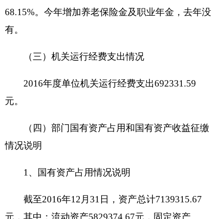
克州的住户对改造结果非常满意，把既有建筑节能
改造工程称为“民心工程”。节能改造起到了促进社
会和谐的作用。既有居住建筑的节能改造，对于节
约能源、改善室内热环境、减少温室气体排放、促
进住房城乡建设领域发展方式转变与经济社会可持
续发展，具有十分重要的意义。
2
、
2120201款：城乡社区规划与管理支出
200003元
，用于支付自治州住宅小区建设配套设施
标准设计费13.5万元，根据我局与新疆佳联城建规
划设计研究院签订的《建设工程设计合同》规定，
此次支付首款。此项工作可以科学合理地配置城市
居住区公共服务设施资源，规范全州居住区服务设
施配套建设工作，积极推行综合验收制度，逐步减
少物业项目交接时设施不配套引发的矛盾纠纷。