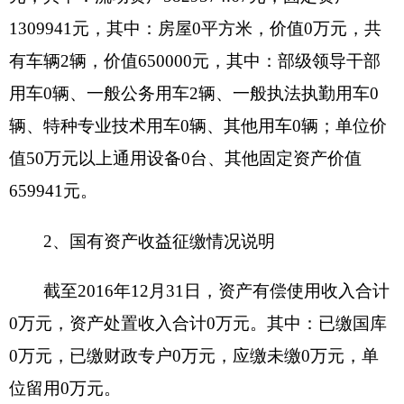
3
、
2120399款
：
其他城乡社区公共设施支出10
万元，
用于拨付阿克陶县住建局城市维护资金。对
阿克陶镇道路进行维修，此次维修路段为80年代建
设的道路，道路损坏严重，维修路面总长度2公里，
同时对供排水管线、人行道、路面照明进行同步更
新改造。
七、政府采购执行情况
克州住房和城乡建设局政府采购计划
24.8
万
元，其中：政府采购货物支出
24.8
万元、政府采购
工程支出
0
万元、政府采购服务支出
0
万元；实际采
购
24.8
万元，其中：政府采购货物支出
24.8
万元、
政府采购工程支出
0
万元、政府采购服务支出
0
万
元。
八、其他有关说明内容
：