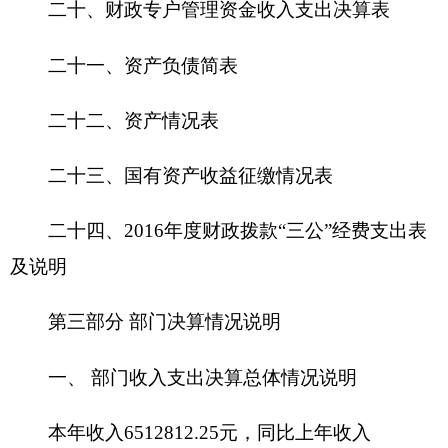
元， 同比上年支出
15395790.65
元减少
5835959.69
元，
其中人员经费支出
5212037.66
元，同比上年
5480019.29
元减少
267981.63
元，日常公用经费支出
962700.59
元，同比上年
843768.04
元
增加
118932.55
元
二、部门收入情况说明
本年收入
6512812.25
元，同比上年收入
19242687.33
元减少
12729875.08
元，减少
66.15 %
，
其中公共预算财政拨款
6177962.25
元
,
同比上年
15961937.33
元减少
9783975.08
元，减少
61.29%
；
其他收入
334850
元，同比上年
3280750
元减少
2945900
元，减少
89.79%
。
公共预算财政拨款减少的原因是：
今年没有拨