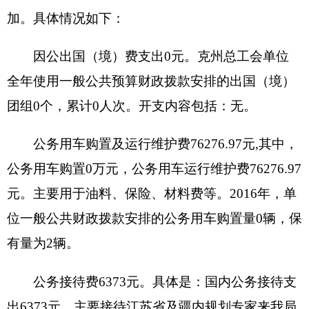
同比减少
5835959.69
元，下降
37.91%
，
原因是
项目
资金支出减少
。
（二）财政拨款支出与年初预算对比情况：
2016
年财政拨款支出
9202711.96
元，
2016
年年初预
算
5473007.23
元，比预算增加
3729704.73
元，增长
68.15%
。今年增加养老保险金及职业年金，去年没
有。
（三）机关运行经费支出情况
2016
年度单位机关运行经费支出
692331.59
元。
（四）部门国有资产占用和国有资产收益征缴
情况说明
1
、国有资产占用情况说明