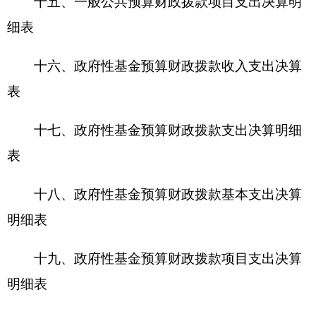
二十二、资产情况表
二十三、国有资产收益征缴情况表
二十四、
2016
年度财政拨款“三公”经费支出表
及说明
第三部分 部门决算情况说明
一、
部门收入支出决算总体情况说明
本年收入
6512812.25
元，同比上年收入
19242687.33
元减少
12729875.08
元，减少
66.15 %
，
其中公共预算财政拨款
6177962.25
元
,
同比上年
15961937.33
元减少
9783975.08
元，减少
61.29%
；
其他收入
334850
元，同比上年
3280750
元减少
2945900
元，减少
89.79%
。本年支出
9559830.96