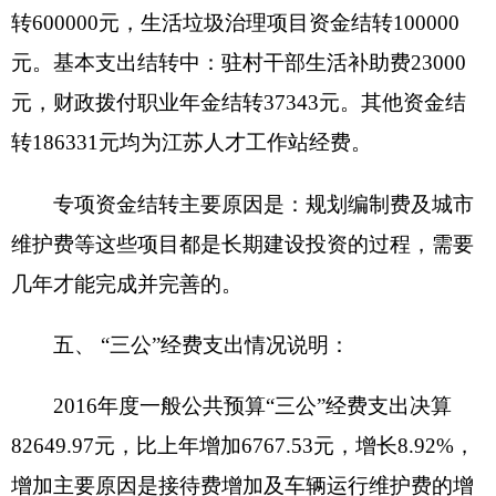
园林建设进行技术指导。江苏人才工作站于
2015
年
底设在我局，因此今年接待费较去年有所增加。国
内公务接待
5
批次，
20
人次。
会议费支出
3883
元、培训费支出
0
元。
三公经费预算与决算数据相比，数据一致，无
增减变化。
六、收入支出预算执行情况分析说明
（一）综合收支与上年度决算对比情况：
2016
年全年收入
6512812.25
元，
2015
年全年收入
19242687.33
元，同比减少
12729875.05
元，减少
66.15%
，原因是人员变动。
2016
年全年支出
9559830.96
元，
2015
年全年支出
15395790.65
元，