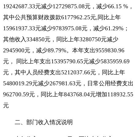
付外墙保温款，上年财政拨付外墙保温款
985
万
元。
其他收入减少原因是：
上年其他收入中含外墙
保温款
286
万元。
三、部门支出情况说明
本年支出9559830.96元， 同比上年支出
15395790.65元减少5835959.69元，其中人员经费支
出
5212037.66
元，同比上年
5480019.29
元减少
267981.63
元，日常公用经费支出
962700.59
元，同
比上年
843768.04
元
增加
118932.55。
本年支出减少
的原因是
：外墙保温款及规划编制费比上年均减少
支出。人员经费支出减少是因为退休人员工资（
8
月
起）大部分纳入社保核算。