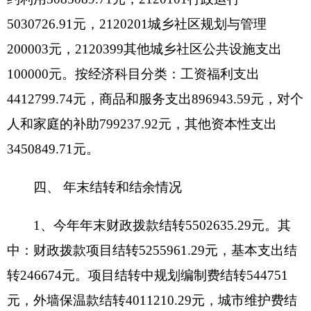
全年使用一般公共预算财政拨款安排的出国（境）
团组
0
个，累计
0
人次。开支内容包括：无。
公务用车购置及运行维护费
76276.97
元
,
其中，
公务用车购置
0
万元，公务用车运行维护费
76276.97
元。主要用于油料、保险、材料费等。
2016
年，单
位一般公共财政拨款安排的公务用车购置量
0
辆，保
有量为
2
辆。
公务接待费
6373
元。具体是：国内公务接待支
出
6373
元，主要接待江苏省及疆内规划专家来我局
对克州特色乡镇进行技术指导和评审，邀请江苏、
江西专家来我州进行“送学克州”活动两次（一次来
12
位专家，一次
8
位专家），对建筑业专业技术人
员进行了为期两周的培训。我局还邀请江苏省专家
组（
4
人）进行“柔性引才”项目，请专家对导抗震和