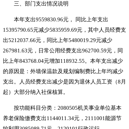
转
600000
元，生活垃圾治理项目资金结转
100000
元。基本支出结转中：驻村干部生活补助费
23000
元，财政拨付职业年金结转
37343
元。其他资金结
转
186331
元均为江苏人才工作站经费。
专项资金结转主要原因是：规划编制费及城市
维护费等这些项目都是长期建设投资的过程，需要
几年才能完成并完善的。
五、
“三公”经费支出情况说明：
2016
年度一般公共预算“三公”经费支出决算
82649.97
元，比上年增加
6767.53
元，增长
8.92%
，
增加主要原因是接待费增加及车辆运行维护费的增
加。具体情况如下：
因公出国（境）费支出
0
元。克州总工会单位