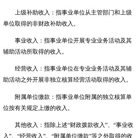
各项资金，包括办公及印刷费、邮电费、差旅费、
会议费、福利费、日常维修费、专用材料及一般设
备购置费、办公用房水电费、办公用房取暖费、办
公用房物业管理费、公务用车运行维护费以及其他
费用。
本单位支出功能分类说明
。
205
（类）
02
（款）
01
（项）：指学前教育支出，用于支教补
助费，
208
（类）
05
（款）
05
（项）：指机关事业
单位基本养老保险缴费支出，
211
（类）
10
（款）
01
（项）：指能源节约利用支出，用于支付外墙保
温款，
212
（类）
01
（款）
01
（项）：行政运行，
用于局机关日常工作经费支出，
212
（类）
02
（款）
01
（项）：城市社区规划与管理，用于城
市规划编制费，
212
（类）
03
（款）
99
（项）：其