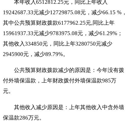
按功能科目分类：2080505机关事业单位基本
养老保险缴费支出1144011.34元，2111001能源节
约利用3085089.71元，2120101行政运行
5030726.91元，2120201
城乡社区规划与管理
200003元，2120399其他城乡社区公共设施支出
100000元。按经济科目分类：工资福利支出
4412799.74元，商品和服务支出896943.59元，对个
人和家庭的补助799237.92元，其他资本性支出
3450849.71元。
四、
年末结转和结余情况
1、
今年年末财政拨款结转
5502635.29
元。其
中：财政拨款项目结转
5255961.29
元，基本支出结
转
246674
元。项目结转中规划编制费结转
544751
元，外墙保温款结转
4011210.29
元，城市维护费结