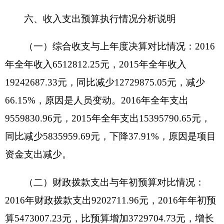
（五）部门项目支出情况和项目绩效评价情况
说明
2016
年度，
项目支出决算
3385092.71
元，
项目
资金使用情况说明
其中：1、
2111001款
：能源节约利用支出
3085089.71
元，
用于支付克州既有居住建筑供热计
量及节能改造项目资金
。继续支付克州各住宅小区
外墙保温款。
既有居住建筑改造前存在室内采暖温
度普遍偏低、热舒适度差，部分建筑甚至发生结露
霉变等问题。通过实施节能改造，提高了居住舒适
度，改善了房屋质量。普通百姓对党和政府的感激
之情溢于言表。特别是居住在节能改造前冬季室温
偏冷，室内结露发霉的老住宅的中低收入的居民。