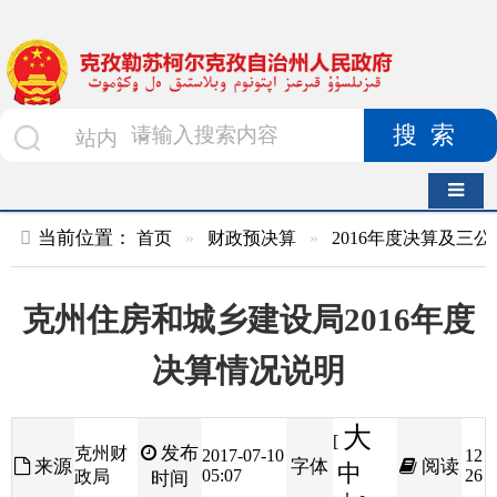
搜索
导航切换
当前位置：
首页
»
财政预决算
»
2016年度决算及三公经费
»
部
克州住房和城乡建设局2016年度
决算情况说明
大
[
发布
克州财
2017-07-10
12
来源
字体
阅读
中
05:07
26
政局
时间
小
]
一、部门单位基本情况，包括：部门主要职能