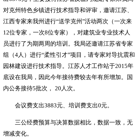
截至
2016
年
12
月
31
日，资产总计
7139315.67
元，其中：流动资产
5829374.67
元，固定资产
1309941
元，其中：房屋
0
平方米，价值
0
万元，共
有车辆
2
辆，价值
650000
元，其中：部级领导干部
用车
0
辆、一般公务用车
2
辆、一般执法执勤用车
0
辆、特种专业技术用车
0
辆、其他用车
0
辆；单位价
值
50
万元以上通用设备
0
台、其他固定资产价值
659941
元。
2
、国有资产收益征缴情况说明
截至
2016
年
12
月
31
日，资产有偿使用收入合计
0
万元，资产处置收入合计
0
万元。其中：已缴国库
0
万元，已缴财政专户
0
万元，应缴未缴
0
万元，单
位留用
0
万元。