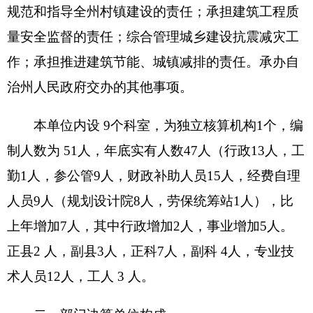
本单位内设
9
个科室，为独立核算机构
1
个，编
制人数为
51
人，年底实有人数
47
人（行政
13
人，工
勤
1
人，参公管
9
人，财政补助人员
15
人，经费自理
人员
9
人（规划设计院
8
人，劳保统筹站
1
人），比
上年增加
7
人，其中行政增加
2
人，事业增加
5
人。
正县
2
人，副县
3
人，正科
7
人，副科
4
人，专业技
术人员
12
人，工人
3
人。
二、部门决算单位构成。
从决算单位构成看，克州住房和城乡建设局
（单位）部门决算包括：克州住房和城乡建设局
（单位）部门本级决算、无所属单位决算。
纳入克州住房和城乡建设局（单位）
2016
年部
门决算编制范围的单位名单见下表：