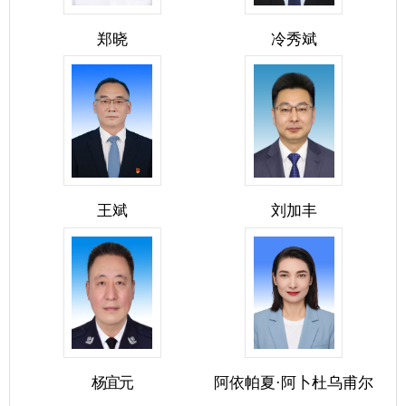
杨宜元
阿依帕夏·阿卜杜乌甫尔
秘书长
王君平