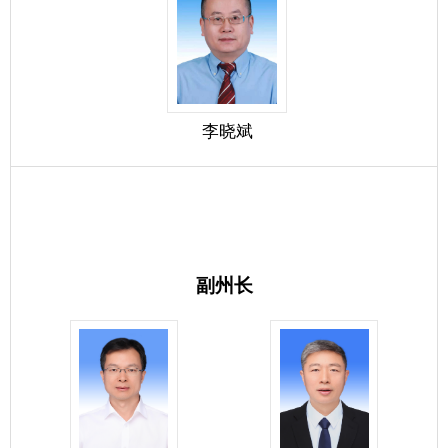
副州长
郑晓
冷秀斌
王斌
刘加丰