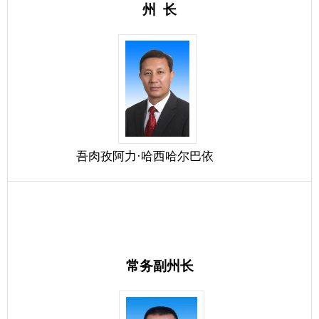
吾肉孜阿力·哈西哈尔巴依
常务副州长
李晓斌