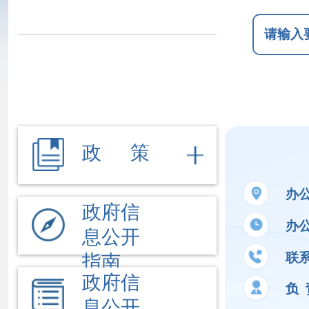
政 策
办公地址
新
政府信
办公时间
夏季
息公开
联系电话
09
指南
政府信
负 责 人
赵
息公开
制度
法定主
公开事项
动公开
内容
文件
执行法
依 申 请