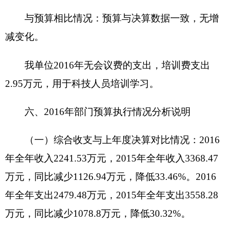
2016年度，本单位无部门项目支出情况，本部门单
位实行绩效管理的项目0个，涉及预算0万元，项目
支出决算1780.46万元。
2016年全年财政拨款和自治区拨付的各类资金
用于各自点位上，起早完成科技培训竣工工作。
2016年资金保证了我单位基本日常运行，为我
州科技事业提供了保障，2017年我局将继续本着勤
俭节约的原则，严格控制支出，切实发挥财政资金
使用效益。
七、项目资金使用情况说明
克州科技局
2016
年项目支出
1780.46
万元，主
要用于
1
、室内装修工程款
502.84
万元。
2
、消防空
调工程款
71.97
万元。
3
，克州科技中心建设项目竣