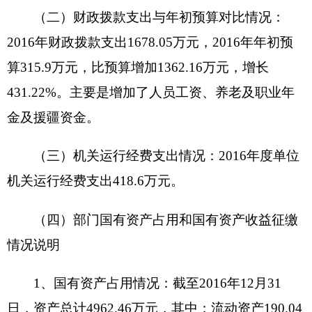
工决算审计费
21.26
万元。
4
，克州科技中心工程款
（二建）
898.05
万元。
5
，室内装饰工程款
130.12
万
元。6、软饰工程
5.48
万元。
7
，室内装修工程监理
费
10.17
万元。
8
，太阳能热水器
35.75
万元。
9
，消
防空调安装工程款
84.07
万元。
10
，洗涤设备
4.33
万
元。
11
，电器一批
4.6
万元。
12
，电器及布草窗帘款
10.33
万元。
13
，办公自动化
1.49
万元。
项目（建成后）支出产生的效益：克州科技培
训楼
将承担克州
党委政府
及其他部门各类
会议
、公
务接待、住宿
培训
等。
八、其他重要事项的情况说明
（一）机关运行经费支出情况说明
1、收入变动原因分析