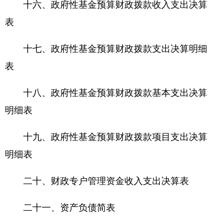
款收入1595.53万元，占全年收入的71%;其他收入
646万元, 占全年收入的29%。(援疆资金643万元,
疾
控中心科技经费3万)
2016年
全年支出合计2479.48万元，其中：基
本支出699.02万元，占全年支出的28%,其中人员经
费支出279.82万元,占全年支出的11%;日常公用经费
支出419.2万元,占全年支出的17%；
按功能科目分类：2060101行政运行274.07万
元；2060203自然科学基金66.8万元；2060599其他
科技条件以服务支出158.76万元；2060702科普活
动2万元；2069999其他科学技术支出1934.46万
元；2080505机关事业单位养老保险缴费支出43.39
万元。按支出经济分类，工资福利支出235.95万
元，占全年支出的11%;商品和服务支出414.88万