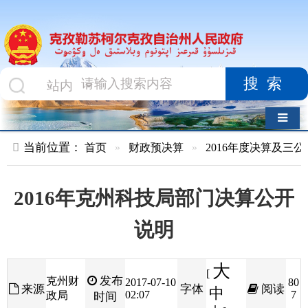
搜索
导航切换
当前位置：
首页
»
财政预决算
»
2016年度决算及三公经费
»
部
2016年克州科技局部门决算公开
说明
大
[
发布
克州财
2017-07-10
80
来源
字体
阅读
中
02:07
7
政局
时间
小
]
第一部分 部门单位概述