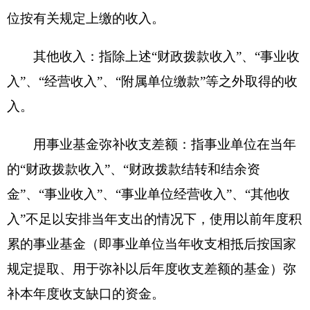
务用车购置费及租用费、燃料费、维修费、过路过
桥费、保险费、安全奖励费用等支出；公务接待费
反映单位按规定开支的各类公务接待（含外宾接
待）支出。
机关运行经费：为保障行政单位（含参照公务
员法管理的事业单位）运行用于购买货物和服务的
各项资金，包括办公及印刷费、邮电费、差旅费、
会议费、福利费、日常维修费、专用材料及一般设
备购置费、办公用房水电费、办公用房取暖费、办
公用房物业管理费、公务用车运行维护费以及其他
费用。
三免一补”:
免学费、免住宿费免教材费, “一
补”生活补助费。
附件：
2016年度克州职业中学财政拨款“三