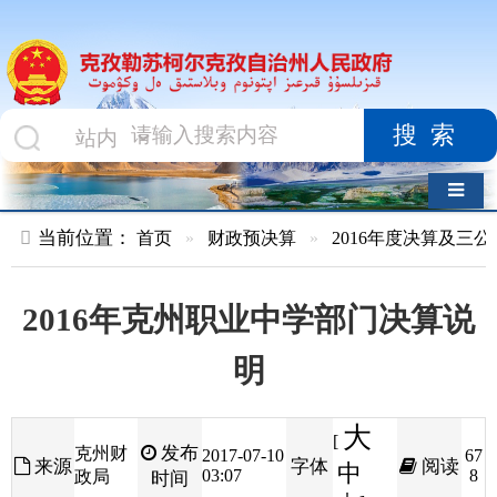
搜索
导航切换
当前位置：
首页
»
财政预决算
»
2016年度决算及三公经费
»
部
2016年克州职业中学部门决算说
明
大
[
发布
克州财
2017-07-10
67
来源
字体
阅读
中
03:07
8
政局
时间
小
]
第一部分 部门单位概述