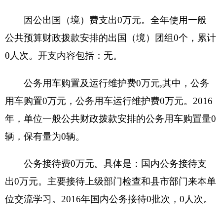
574.81万元
，比预算
增加
37.24
万元，
增长
6.48
%。
主要是
调入新增人员，工资及经费增加
。
（三）机关运行经费支出情况：
201
6
年度
单位
机关运行经费支出0万元，
日常公用经费支出
2.55万
元。
（四）部门国有资产占用和国有资产收益征缴
情况说明
1
、国有资产占用情况：
截至2016年12月31
日，资产总计
14.01
万元，其中：流动资产
14.01
万
元，固定资产
0
万元，其中：房屋
0
平方米，价值
0
万元，共有车辆
0
辆，价值
0
万元，其中：部级领导
干部用车0辆、一般公务用车
0
辆、一般执法执勤用
车
0
辆、特种专业技术用车0辆、其他用车0辆；单