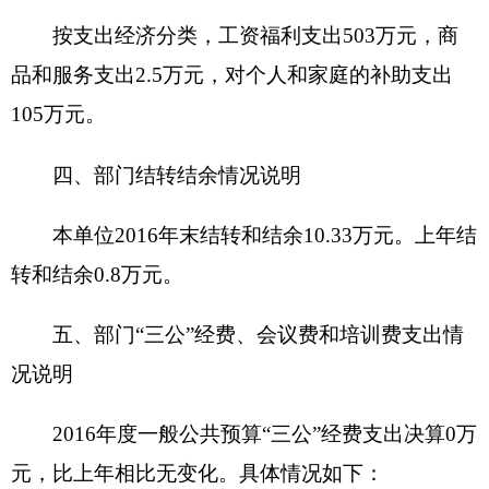
出
0
万元。
主要接待上级部门检查和县市部门来本单
位交流学习。
2016年
国内公务接待
0
批次，
0
人次。
与预算相比情况
：预算
与决算数据一致，无增
减变化。
我单位2016年无会议费
和
培训费的支出。
六、
2016年部门预算执行情况分析说明
（一）综合收支与上年度决算对比情况：2016
年全年收入
621.58
万元，2015年全年收入
630.56
万
元，同比减少
8.98
万元，降低
1.42
%。2016年全年
支出
612.05
万元，2015年全年支出
631.45
万元，同
比减少
19.39
万元，降低
3.07
%。
（二）财政拨款支出与年初预算对比情况：
2016年财政拨款支出
612.05
万元，2016年年初预算