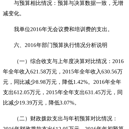
位价值50万元以上通用设备0台，其他固定资产价
值
0
万元。
2
、
国有资产收益征缴情况说明
截至201
6
年12月31日，单位资产有偿使用收入
合计
0
万元，资产处置收入合计0万元。其中：已缴
国库
0
万元，已缴财政专户0万元，应缴未缴0万
元，单位留用0万元。
（五）
部门预算绩效管理工作开展情况说明：
201
6
年度，
本单位
无部门项目支出情况，本部门单
位实行绩效管理的项目0个，涉及预算0万元，项目
支出决算0万元。
七、项目资金使用情况说明