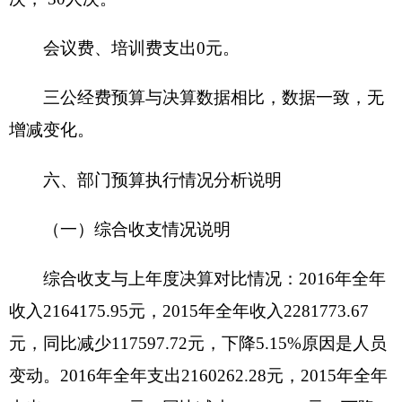
车辆
1
辆，价值
88000
元，其中：部级领导干部用车
0
辆、一般公务用车
1
辆、一般执法执勤用车
0
辆、
特种专业技术用车
0
辆、其他用车
0
辆；单位价值
50
元以上通用设备
0
台、其他固定资产价值
286836.99
元。
二是国有资产收益征缴情况说明
截至
2016
年
12
月
31
日，资产有偿使用收入合计
0
元，资产处置收入合计
0
元。其中：已缴国库
0
元，已缴财政专户
0
元，应缴未缴
0
元，单位留用
0
元。
（五）部门项目支出情况和项目绩效评价情况
说明