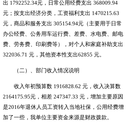
出
1470215.63
元，商品和服务支出
305154.94
元，
对个人和家庭补助支出
322036.71
元，其他资本性
支出
62855
元。
原因分析：
人员经费支出减少是因为
2016
年
8
月开始将退休人员大部分工资转到社保局发放，所
以减少了。日常公用经费等支出增加是因为我单位
今年业务量大，出差、购置办公设备等较去年有所
增加。
四、部门结转结余情况说明
2015
年年末结转和结余
12897.4
元
,
其中财政拨
款零余额结转
10388.86
元、三民
1008.54
元、其他资
金结转
1500
元，
2016
年年末结转
16811.07
元，其中
财政拨款零余额结转
78.49
元、未交职业年金