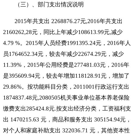
15035.8
元、其他资金结转
1696.78
元。同比上年增
加
3913.67
元。增加
23.28%
。
原因分析：
增加主要原因是
: 2016
年财政拨职
业年金，还剩下一部分
2017
年上交社保局
。
五、部门“三公”经费、会议费和培训费支出情
况说明
2016
年度一般公共预算“三公”经费支出决算
23737.37
元，比上年增加
1926.7
元，增长
8.83%
，
2015
年年底三县一市来我单位帮忙，工作人员的伙
食费今年付清，所以较去年有所提高。
具体情况如
下：
因公出国（境）费支出
0
元。单位全年使用一
般公共预算财政拨款安排的出国（境）团组
0
个，累