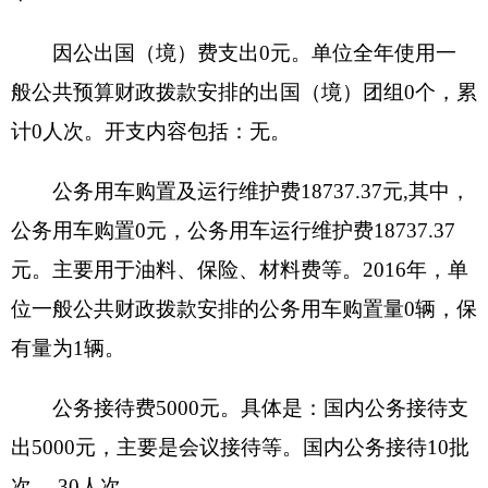
（二）财政拨款支出与年初预算对比情况：
2016
年财政拨款支出
2125265.28
元，
2016
年年初预
算
1916828.62
元，比预算增加
208436.66
元，增长
10.87%
。主要是新增专项资金和人员经费。
（三）机关运行经费支出情况
2016
年度单位机关运行经费支出
333012.94
元。
（四）部门国有资产占用和国有资产收益征缴
情况说明
一是国有资产占用情况说明
截至
2016
年
12
月
31
日，资产总计
392406.49
元，其中：流动资产
17569.5
元，固定资产
374836.99
元，其中：房屋
0
平方米，价值
0
元，共有