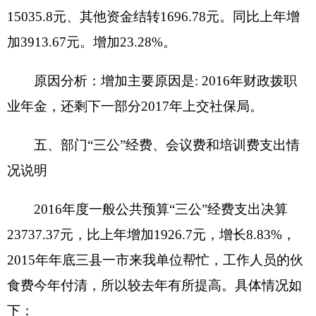
六、部门预算执行情况分析说明
（一）综合收支情况说明
综合收支与上年度决算对比情况：
2016
年全年
收入
2164175.95
元，
2015
年全年收入
2281773.67
元，同比减少
117597.72
元，下降
5.15%
原因是人员
变动。
2016
年全年支出
2160262.28
元，
2015
年全年
支出
2268876.27
元，同比减少
108613.99
元，下降
4.79%
。
总收入和财政公共预算财政拨款减少是因
为
2016
年
8
月份开始将退休人员大部分工资转到社
保发工资，所以减少了。其他收入减少的原因是
2015
年是我单位领导带队
开展群众工作
，三民经费
在我单位账面上，
2016
年
群众工作
在别的单位帐
上，故本年其他收入减少。