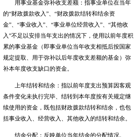
打印本页
关闭窗口
各县（市）网站
媒体
地州市政府
区政府部门
省区市政府
国家部委局
主办：克孜勒苏柯尔克孜自治州人民政府办公室
承办：克孜勒苏柯尔克孜自治州政务公开信息中心
新公网安备65300102000007号
新ICP备2022000247号
政府网站标识码：6530000002
法律声明
关于我们