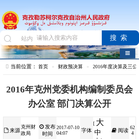
搜索
导航切换
当前位置：
首页
»
财政预决算
»
2016年度决算及三公经费
»
部
2016年克州党委机构编制委员会
办公室 部门决算公开
大
[
发布
克州财
2017-07-10
62
来源
字体
阅读
中
04:07
4
政局
时间
小
]
一、部门（单位）情况