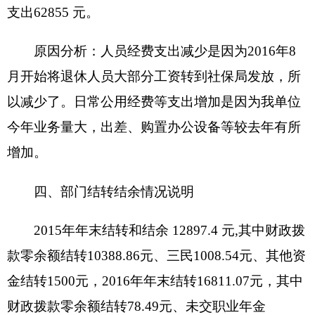
计
0
人次。开支内容包括：无。
公务用车购置及运行维护费18737.37元
,
其中，
公务用车购置
0
元，公务用车运行维护费
18737.37
元。主要用于油料、保险、材料费等。
2016
年，单
位一般公共财政拨款安排的公务用车购置量
0
辆，保
有量为
1
辆。
公务接待费
5000
元。具体是：国内公务接待支
出
5000
元，主要是会议接待等。国内公务接待
10
批
次，
30
人次。
会议费、培训费支出
0
元。
三公经费预算与决算数据相比，数据一致，无
增减变化。