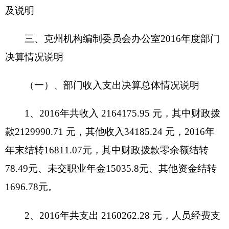
收入年初预算数
1916828.62
元，收入决算数
2164175.95
元，相差
247347.33
元，增加主要原因
是
2016
年退休人员工资转入当地社保，公用经费增
加了一些，我单位主要资金来源是财政拨款。
（三）、部门支出情况说明
2015
年共支出
2268876.27
元
,2016
年共支出
2160262,28
元，同比上年减少
108613.99
元
,
减少
4.79 %
。
2015
年人员经费
1991395.24
元，
2016
年人
员
1764652.34
元，较去年减少
22674.29
元，减少
11.39%
，
2015
年公用经费是
277481.03
元，
2016
年
是
395609.94
元，较去年增加
118128.91
元，增加了
29.86%
。按功能科目分类，2011001
行政运行支出
1874837.48元,2080505机关事业单位基本养老保险
缴费支出285424.8元.
按支出经济分类，
工资福利支