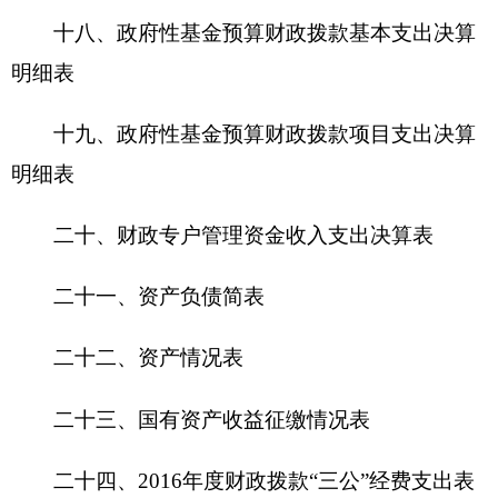
1
、
2016
年共收入
2164175.95
元，其中财政拨
款
2129990.71
元，其他收入
34185.24
元，
2016
年
年末结转
16811.07
元，其中财政拨款零余额结转
78.49
元、未交职业年金
15035.8
元、其他资金结转
1696.78
元。
2
、
2016
年共支出
2160262.28
元，人员经费支
出
1792252.34
元，日常公用经费支出
368009.94
元；按支出经济分类，工资福利支出
1470215.63
元，商品和服务支出
305154.94
元（主要用于日常
办公经费、公务用车运行费、差费、水电费、邮电
费、劳务费、印刷费等），对个人和家庭补助支出
322036.71
元，其他资本性支出
62855
元。
（二）、部门收入情况说明