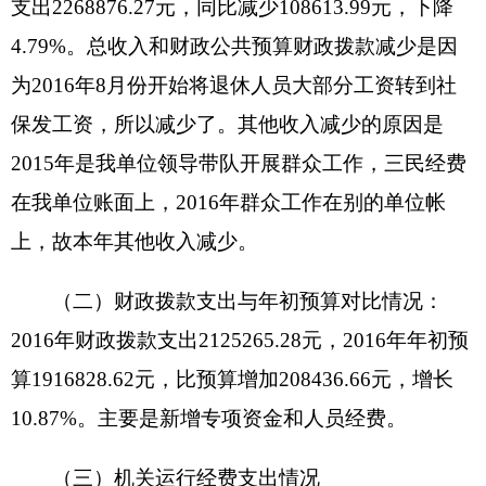
2016
年度，本单位实行绩效管理的项目
0
个，
涉及预算
0
元，
项目支出决算
0
元。年末本部门单位
未开展民生项目和重点支出项目的
绩效评价。
2016
年我单位无民生项目和重点支出项目，
按照《预算
法》规定及州财政局关于做好绩效评价工作的相关
要求，
100000
元以上项目支出纳入绩效评价范围。
对预算绩效管理工作，我办严格执行年初预算并在
年中开展各项工作，
项目资金严格预算执行管理，
严格按照相关要求使用。我单位没有项目收入及支
出。
七、政府采购情况
2016
单位政府采购计划
55995
元，其中：政府
采购货物支出
55995
元、政府采购工程支出
0
元、政
府采购服务支出
0
元；实际采购
55995
元，其中：政