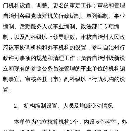
政许可事项的规范和清理工作；负责自治州级新设
立和现有的参照公务员法管理的事业单位的机构编
制事宜。审核各县（市）副科级以上行政机构的设
置。
2、
机构编制设置、人员及增减变动情况
本单位为独立核算机构
1
个，内设
6
个科室，
办
公室、机关科、事业科、监督科、电子政务办公
室、事业单位登记管理局。
编制人数为
21
人，年底
实有在人数
18
人，其中正县
1
人，副县
2
人，正科
3
人，副科
3
人，科员
5
人，工人
0
人。退休人员
4
人。
（二）、部门决算单位构成。
从决算
单位构成看，克州党委机构编制委员会