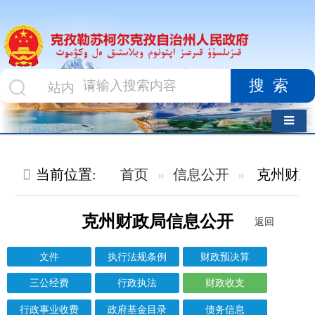
搜索
导航切换
当前位置:
首页
信息公开
克州财政局
财政收支
克州财政局信息公开
返回
文件
执行法规条例
财政预决算
三公经费
行政执法
财政收支
行政事业收费
政府基金目录
债务信息
防范金融风险
财政资金直达基层
其他对外管理服务结果
信息标题
文 号
成文日期
发布日期