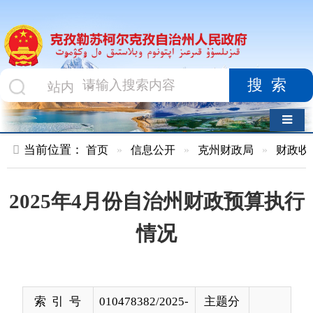
搜索
导航切换
当前位置：
首页
»
信息公开
»
克州财政局
»
财政收支
»
正文
2025年4月份自治州财政预算执行
情况
索 引 号
010478382/2025-
主题分
00024
类
发布机构
克州财政局
发布日
2025-
期
05-21