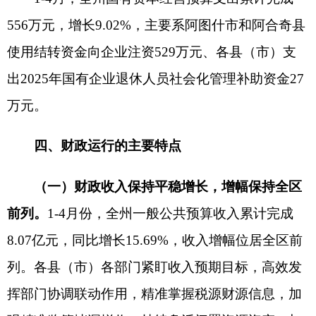
例为54%，较上月占比提升2个百分点，主要是本月
税务大征期，企业缴纳税收收入增加，拉动财政收
入持续稳定增收。非税收入方面，各级财政部门抓
住收入重点，多渠道分类别盘活资源资产，挖潜增
收，带动非税收入持续增收。非税收入中专项收
入、行政事业性收费、罚没收入、国有资源(资产)
有偿使用收入等常规收入增速稳定，1-4月份，全州
非税收入同比增长9.58%，环比增长7.7%（上月
1.88%），非税收入占一般公共预算收入比重为
46%，较上月下降2个百分点，收入结构不断优化。
（三）全力保障重点领域，切实兜牢民生底
线。
认真贯彻落实党中央、自治区和州委重大决策
部署，自治州财政拿出真金白银推动相关决策落实
落地。一是切实兜牢基层“三保”底线。严格落实“三