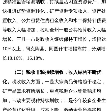
保”责任和库款管理各项要求，提升各级财政保障水
平。1-4月份，全州“三保”预算支出31.97亿元，支
出进度为32.71%，达到支出序时进度，全额保障了
全州干部职工工资及时足额发放、机关事业单位运
转正常、各项民生补贴及时兑付；二是推动重点项
目提速增效。自治州财政局积极筹措资金，及时调
拨G315线托帕至吐口岸公路建设项目工程资金4.26
亿元，确保项目如期开工，同时加大对新疆天山职
业技术大学（克州校区）、克孜勒苏职业技术学院
二期项目资金保障力度，调拨资金1.25亿元，确保
学校各项目建设进度以及配套设施建设如期推进，
尽快投入使用；三是民生支出持续增长。民生改
善，百姓实惠，是政府服务的出发点和着力点。自
治州财政坚持公共财政取之于民用之于民，将教