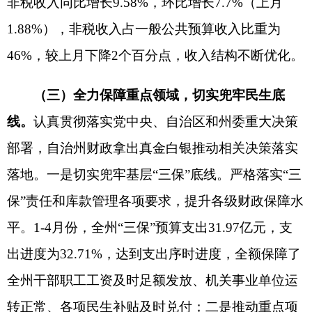
打印本页
关闭窗口
各县（市）网站
媒体
地州市政府
区政府部门
省区市政府
国家部委局
主办：克孜勒苏柯尔克孜自治州人民政府办公室
承办：克孜勒苏柯尔克孜自治州政务公开信息中心
新公网安备65300102000007号
新ICP备2022000247号
政府网站标识码：6530000002
法律声明
关于我们