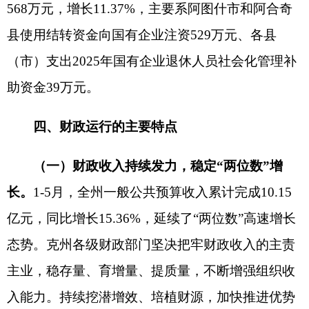
资金保障能力。持续下沉财力，既加强支出力度，
也更加注重提高效能，在民生保障、支持重点项
目、科教文卫等重点领域加大资金倾斜力度，充分
发挥资金效益。1-5月，自治州一般公共预算支出完
成82.87亿元，增长2.22%。一是兜牢兜实“三保”底
线。全州各级财政始终坚持“三保”支出在财政支出
中的优先顺序，兜牢兜实“三保”底线，1-5月，一般
公共预算“三保”支出41.5亿元，支出进度为
42.03%，超序时进度0.36个百分点，全额保障了全
州干部职工工资按时发放、机关事业单位正常运
转、各项民生补贴及时兑付；二是重点推进项目建
设。自治州财政局积极筹措资金，及时调拨G315线
托帕至吐口岸公路建设项目工程资金5.65亿元，确
保项目有序实施；同时加大对克孜勒苏职业技术学