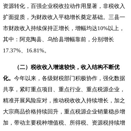
院新校区（新疆天山职业技术大学克州校区）建设
项目资金保障力度，调拨资金1.4亿元，确保学校各
项目建设进度以及配套设施建设如期推进，尽快投
入使用。另外各县（市）加大对辖区工程项目资金
支付力度，使其成为推动全州经济高质量发展的重
要支撑；三是有序支持乡村振兴。根据项目实施进
度，足额保障乡村振兴有效衔接资金，1-5月，乡村
振兴有效衔接资金预算指标到位12.65亿元，支出
2.34亿元，支出率18.47%，不断巩固脱贫攻坚成
果；四是全力保障民生支出。全州各级财政坚持公
共财政取之于民用之于民，1-5月，全州用于民生领
域的支出累计完成62.39亿元，占一般公共预算支出
的75.29%，环比增长0.92个百分点，逾七成财力用
于保障和改善民生，使人民群众的获得感、幸福