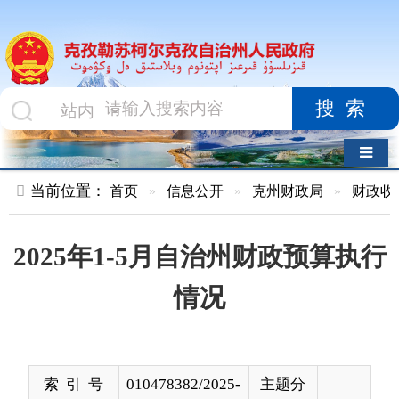
搜索
导航切换
当前位置：
首页
»
信息公开
»
克州财政局
»
财政收支
»
正文
2025年1-5月自治州财政预算执行
情况
索 引 号
010478382/2025-
主题分
00029
类
发布机构
克州财政局
发布日
2025-
期
06-24