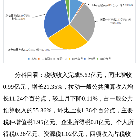
收入的71.62%，税收增长点主要系：一是1-5月州
域内纳税百强企业规模不断扩大，税收拉动作用增
强，生产经营带动税收上涨近12个百分点；二是财
税部门加大税款查补力度，成效显著，1-5月阿图什
市清缴房地产企业土地增值税0.4亿元，拉动税收持
续向好；三是2024年1-5月阿图什市、阿合奇县临时
占用耕地退税1,497万元，拉低了基数。
非税收入完成4.53亿元，同比增收0.36亿元，
增长8.7%，拉动一般公共预算收入增长4.12个百分
点，较上月环比下降0.88%，占一般公共预算收入
的44.64%，非税收入主要来源系国有资源（资产）
有偿使用收入及政府住房基金收入，两项收入占非
税收入的74.35%，拉动非税收入增长19.85个百分
点，成为非税收入主要增长点，其中：国有资源