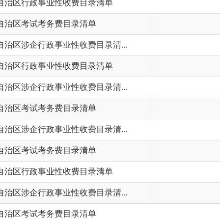
考务费目录清单
202
事业性收费目录清单
202
政事业性收费目录清...
202
考务费目录清单
202
首页
上一页
1
2
3
下一页
尾页
共 35 条
/
共 3 页
跳转至
页
GO
州市政府
区政府部门
省区市政府