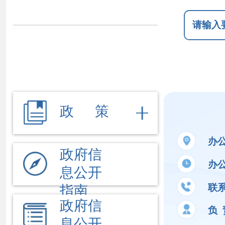
政 策
办公地址
新
政府信
办公时间
夏季
息公开
联系电话
09
指南
政府信
负 责 人
黄
息公开
制度
法定主
公开事项
动公开
内容
文件
执行法
依 申 请