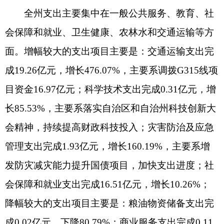
全州政府性基金预算收入累计完成3.68亿元，同比
减收1.85亿元，下降33.40%，其中土地出让价款收
入减收2.9亿元，降幅达55.93%,主要原因一是去年
同期清缴以前年度欠缴土地出让收入，抬高了同期
基数；二是今年土地市场需求减少，土地出让难度
增加。
（二）政府性基金预算支出完成情况：
1-9月，
全州政府性基金支出累计完成8.98亿元，同比减支
7.03亿元，下降43.89%，主要受上年同期专项债券
发行规模大、项目支出较快拉高基数影响，今年专
项债发行较晚，且支出基数小（2023年1-9月发行专
项债券22.9亿元，支出9.27亿元；2024年1-9月仅发
行4.2亿元，支出1.65亿元）。
三、国有资本经营预算收支情况