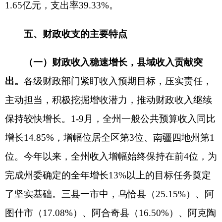
力。
面对财政收支矛盾加剧，保运转、防风险、惠
民生、促发展任务繁重等多方面压力，各级财政部
门坚持过紧日子的同时，持续强化支出预算执行管
理，加强财政资金统筹使用，加快预算指标分配下
达和资金拨付进度，持续优化财政支出结构，加大
民生领域保障力度，兜牢兜实基层“三保”底线。1-9
月，自治州一般公共预算支出同比增长4.94%。分
重点领域看，一是切实兜底基层“三保”。严格落
实“三保”责任和库款管理各项要求，提升各级财政
保障水平。1-9月，“三保”累计支出83.90亿元，全
额保障了克州干部职工工资按时发放、机关事业单
位运转正常、各项民生补贴及时兑付。惠民惠农补
贴资金到位16.25亿元，全部通过惠民补贴一卡通系
统发放补贴资金14.90亿元，支出进度为91.69%，