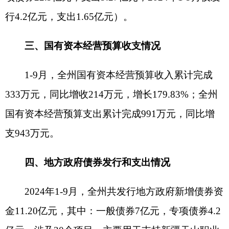
增长14.85%，增幅位居全区第3位、南疆四地州第1
位。今年以来，全州收入增幅始终保持在前4位，为
完成州委确定的全年增长13%以上的目标任务奠定
了坚实基础。三县一市中，乌恰县（25.15%）、阿
图什市（17.08%）、阿合奇县（16.50%）、阿克陶
县（15.83%）增幅超过10%，阿图什市、阿克陶
县、乌恰县合力贡献了全州85%以上的收入。
（二）税收收入增速回落，主体税种涨势强
劲。
1-9月，全州税收收入同比增长8.90%，较上月
增幅（12.55%）回落3.65个百分点，涉及我州的13
项税种，呈现“11升2降”态势。主要税种增值税增收
0.27亿元、增长6.47%；企业所得税增收0.14亿元、
增长14.70%；资源税同比增收0.31亿元，增长
22.56%。今年州域内矿山企业生产经营优化持续升