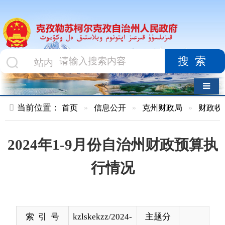
搜索
导航切换
当前位置：
首页
»
信息公开
»
克州财政局
»
财政收支
»
正文
2024年1-9月份自治州财政预算执
行情况
索 引 号
kzlskekzz/2024-
主题分
00325
类
发布机构
克州财政局
发布日
2024-
期
10-10