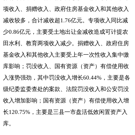
及奥库水利项目资金18.97亿元，全面推动项目建设
进程。除伊口岸园区不可比因素和阿合奇县支出为
正外（阿合奇增长5.68%），其余两县一市支出
为“负增长”，阿图什市、阿克陶县、乌恰县支出分
别下降12.93%、14.37%、4.59%，主要原因为：一
是和上年同期比，新增一般债券规模减少8亿元，支
出减少4.1亿元，另外疫情防控一次性财力补助支出
减少1.69亿元，支出共计减少5.79亿元；二是去年4
月补发了2022-2023年工资提标部分4.69亿元（艰苦
边远补贴和基础绩效奖标准提高），抬高了支出基
数。2024年1-9月自治州一般公共预算支出累计完成
占比情况见下图：