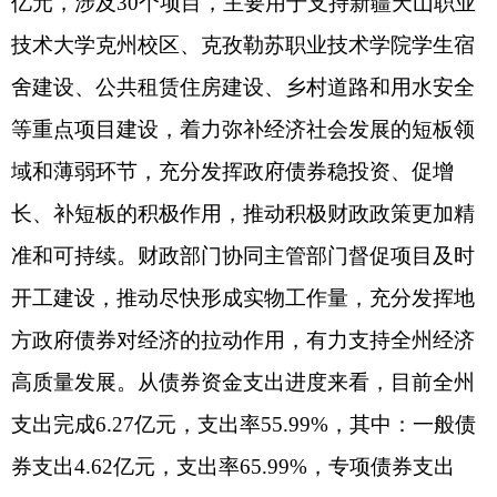
级，企业经营成本下降、利润上升，重点税源企业
产量和销量稳步增加，加之税务部门加强沙土资源
税征管，带动主要税种持续增收。
（三）非税收入快速增长，推动收入持续向
好。
今年以来，各级各部门多渠道盘活资源资产，
积极挖掘非税增收潜力，努力增加可用财力，非税
收入延续“两位数”增长态势。1-9月，全州非税收入
同比增加1.56亿元，增长22.91%，环比增长
6.32%。拉动全州一般公共预算收入增长5.1个百分
点。特别是县域非税收入增收明显，三县一市非税
收入增幅均在20%以上，对全州财政收入稳定增长
形成有力支撑。
（四）财政支出加力提效，重点领域保障有