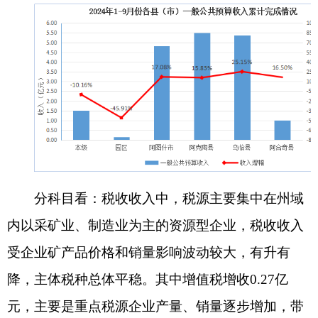
动增收；企业所得税增收0.14亿元，主要是矿山企
业改善经营条件、压缩成本，企业利润上升，季度
预缴所得税增加；资源税增收0.31亿元，主要是税
务部门强化沙土资源税征管工作成效明显，拉动增
收。三项主要税种合计增收超过0.72亿元，占税收
收入的71.55%，较去年同期提高1.5个百分点，拉动
税收积极向好。个人所得税因政策减税影响出现小
幅减收，耕地占用税因部分耕地复耕产生退税，减
收0.31亿元，其余税种均正增长。小税种房产税、
印花税、土地增值税和契税呈两位数增长，主要是
部分房地产企业达到土地增值税清算要求，清算工
作有序开展，查补税款入库较多。非税收入中，专
项收入、捐赠收入、政府住房基金收入和其他收入
减收较多，合计减收超1.76亿元。专项收入同比减