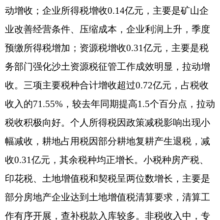
少0.86亿元，主要受土地出让金减收造成可计提农
田水利、教育两项收入减少。捐赠收入、政府住房
基金收入和其他收入主要受上年一次性收入集中缴
库影响；罚没收入、国有资源（资产）有偿使用收
入涨势强劲，其中罚没收入增长60.44%，主要是各
级纪委监委查处的案款、法院罚没收入和公安罚没
收入增加影响；国有资源（资产）有偿使用收入增
长120.75%，主要是三县一市盘活低效闲置资产入
库。
（二）一般公共预算支出完成情况：
1-9月，全
州一般公共预算支出累计完成162.84亿元，同比增
长4.94%，环比增长3.21%，支出进度进一步提升。
其中：州本级一般公共预算支出累计完成44.68亿
元，同比增长73.91%，主要系拨付G315线项目资金