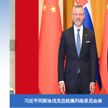
习近平同斯洛伐克总统佩列格里尼会谈