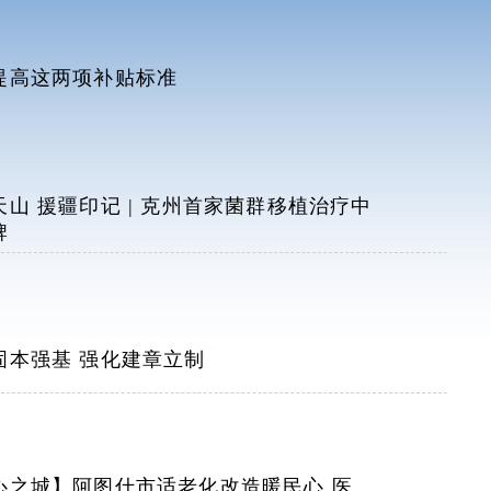
州首家菌群移植治疗中
制
化改造暖民心 医
用工作
在阿克陶调研