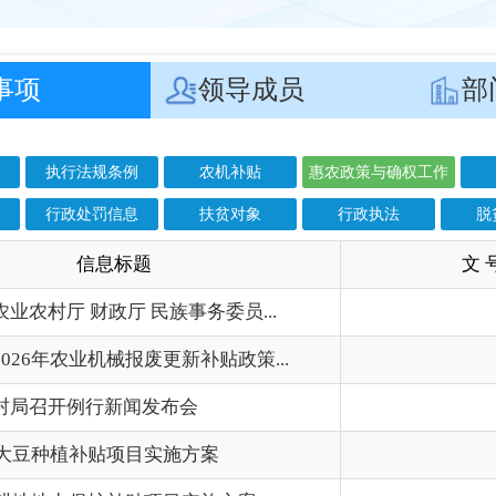
罚信息
扶贫对象
行政执法
脱贫退出
耕地地力保护补
息标题
文 号
成
政厅 民族事务委员...
202
机械报废更新补贴政策...
202
行新闻发布会
202
补贴项目实施方案
202
保护补贴项目实施方案
202
护补贴资金项目当前执...
202
心2025年农机惠农...
202
废更新补贴受益户信息...
202
应用补贴受益户信息公...
202
条件改善(设施种植业...
202
粮油规模种植主体单产...
202