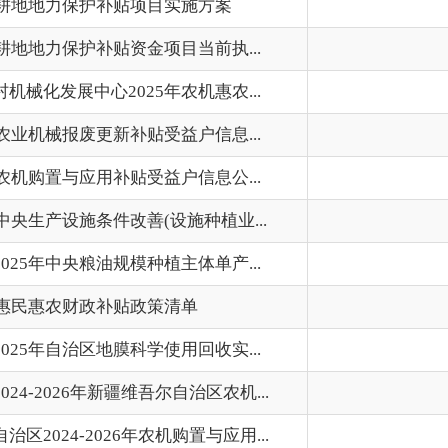
财政补贴政策清单
202
区地膜科学使用回收实...
202
年新疆维吾尔自治区农机...
202
026年农机购置与应用...
202
首页
上一页
1
2
3
下一页
尾页
共 98 条
/
共 7 页
跳转至
页
GO
州市政府
区政府部门
省区市政府