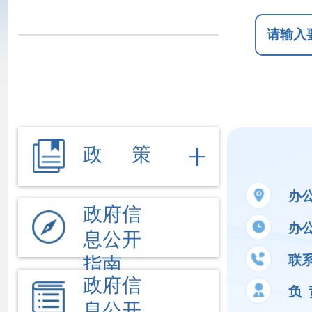
政 策
办公地址
阿
政府信
办公时间
夏季
息公开
联系电话
09
指南
政府信
负 责 人
曹
息公开
制度
法定主
公开事项
动公开
内容
文件
执行法
依 申 请