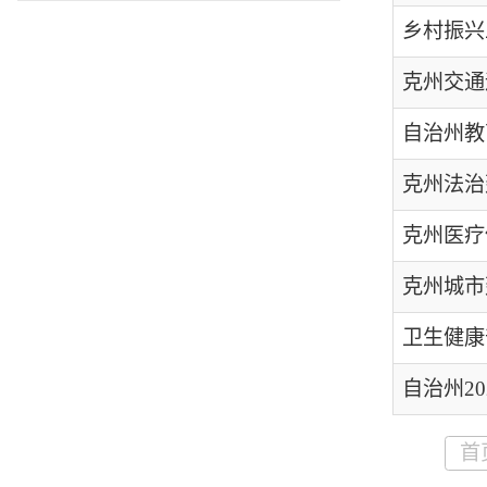
克州医疗保障工作
克州城市建设管理
卫生健康部门问卷
自治州2023年优
首页
上一
各县（市）网站
媒体
主办：克孜勒苏柯尔克孜自治州人民政府办公室
承办：克孜勒苏柯尔克孜自治州政务公开信息中心
新公网安备65300102000007号
新ICP备2022000247号
政府网站标识码：6530000002
法律声明
关于我们