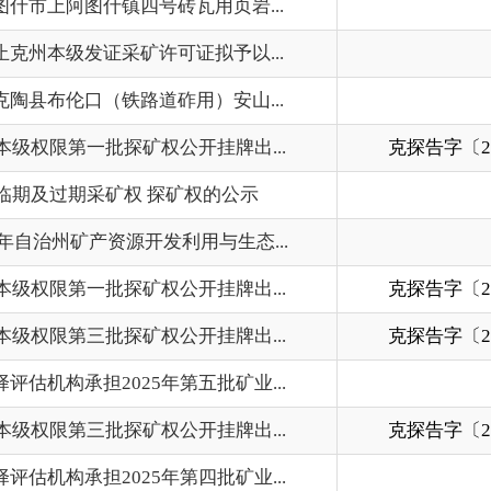
三批探矿权公开挂牌出...
克探告字〔2025〕3号
202
2025年第五批矿业...
202
三批探矿权公开挂牌出...
克探告字〔2025〕3号
202
2025年第四批矿业...
202
首页
上一页
1
2
3
下一页
尾页
共 109 条
/
共 8 页
跳转至
页
GO
州市政府
区政府部门
省区市政府