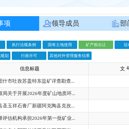
政许可
其他对外管理服务结果
息标题
文 号
成
盖特东盐矿详查勘查...
202
026年度矿山地质环...
202
厂新疆阿克陶县克孜...
202
2026年第一批矿业...
202
什镇四号砖瓦用页岩...
202
证采矿许可证拟予以...
202
（铁路道砟用）安山...
202
一批探矿权公开挂牌出...
克探告字〔2026〕1号
202
采矿权 探矿权的公示
202
矿产资源开发利用与生态...
202
一批探矿权公开挂牌出...
克探告字〔2026〕1号
202