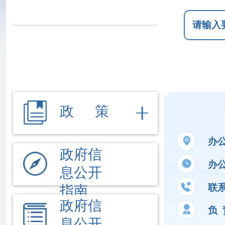
政 策
办公地址
新
政府信
办公时间
夏季
息公开
联系电话
09
指南
政府信
负 责 人
张
息公开
制度
法定主
公开事项
动公开
内容
文件
执行法
依 申 请