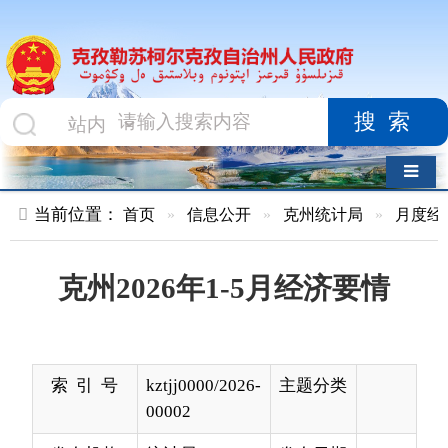
搜索
导航切换
当前位置：
首页
»
信息公开
»
克州统计局
»
月度经济数据
»
克州2026年1-5月经济要情
索 引 号
kztjj0000/2026-
主题分类
00002
发布机构
统计局
发布日期
2026-
06-29
19:16