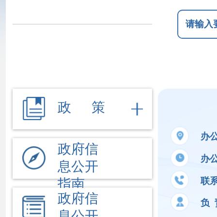
政 策
办公地址
新
政府信
办公时间
夏季
息公开
联系电话
09
指南
政府信
负 责 人
宋
息公开
制度
法定主
公开事项
动公开
内容
文件
执行法
依 申 请