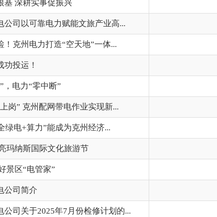
际文化旅游节
202
家”
202
202
5年7月份检修计划的...
202
首页
上一页
1
2
3
下一页
尾页
共 50 条
/
共 4 页
跳转至
页
GO
州市政府
区政府部门
省区市政府