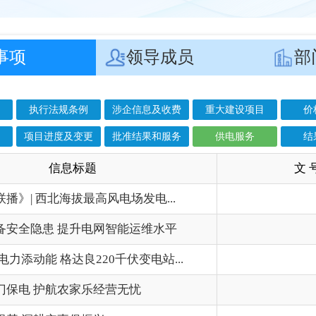
度及变更
批准结果和服务
供电服务
结果公示
准入负面清单及
息标题
文 号
成
海拔最高风电场发电...
202
提升电网智能运维水平
202
达良220千伏变电站...
202
农家乐经营无忧
202
事促振兴
202
电力赋能文旅产业高...
202
造“空天地”一体...
202
202
中断”
202
配网带电作业实现新...
202
”能成为克州经济...
202