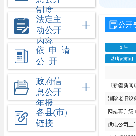
基础设施项目
项目进
公 开
信
政府信
《新疆新闻联播》| 西北
息公开
消除老旧设备安全隐患 
年报
各县(市)
网架再升级 电力添动能 格
链接
供电公司上门保电 护航
电力赋能强根基 深耕实
国网克州供电公司以可靠
告别盲区巡检！克州电力打
克州首例！成功投运！
用户“零感知”，电力“零
智能机器人“上岗” 克州
西极夜话 | “全绿电+算力