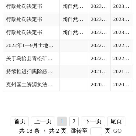
关于乌恰县青松矿业有限公司新疆乌恰县喀拉...
2022-03-25
2022-03-27
持续推进扫黑除恶专项斗争严厉查处矿产领域...
2021-09-01
2021-09-02
克州国土资源执法监察支队落实行政 执法“...
2020-09-21
2020-09-22
首页
上一页
1
2
下一页
尾页
共 18 条
/
共 2 页
跳转至
页
GO
各县（市）网站
媒体
地州市政府
区政府部门
省区市政府
国家部委局