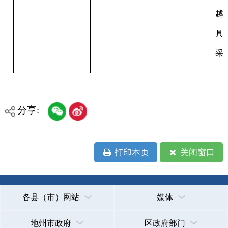
各县（市）网站
媒体
地州市政府
区政府部门
省区市政府
国家部委局
主办：克孜勒苏柯尔克孜自治州人民政府办公室
承办：克孜勒苏柯尔克孜自治州政务公开信息中心
新公网安备65300102000007号
新ICP备2022000247号
政府网站标识码：6530000002
法律声明
关于我们