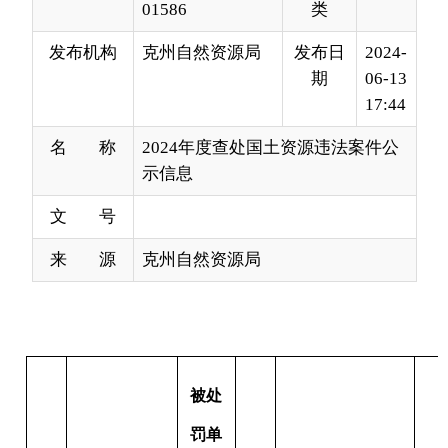
17:44
名 称
2024年度查处国土资源违法案件公
示信息
文 号
来 源
克州自然资源局
被处
罚单
位
违
序
（公
法
处罚文号
违反法律法规
违法事实
号
司）
类
或个
型