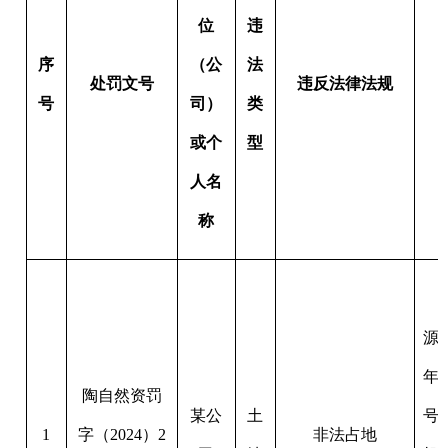
人名
称
2024
年
1
月
5
源局和国土资源
年卫片图斑
6530
陶自然资罚
某公
土
号图斑实地核查
1
字（
2024
）
2
非法占地
司
地
机械租赁有限公
号
续，擅自在阿克
村范围内占用土
（
0.67
亩）修建
2024
年
1
月
8
源局和国土资源