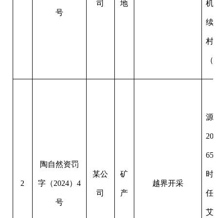
2023
年矿产卫片
65302220233K0
陶自然资罚
某公
矿
时发现，阿克陶
2
字（
2024
）
4
越界开采
司
产
任公司持有新疆
号
艾格孜村建筑用
越采矿证范围采
具有勘测资质的
采的土方量为
28
分享:
打印本页
关闭窗口