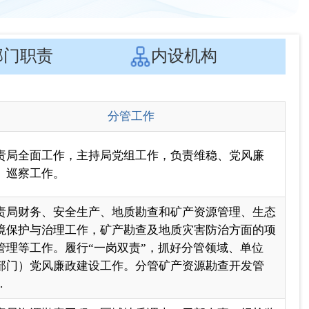
责局全面工作，主持局党组工作，负责维稳、党风廉
、巡察工作。
责局财务、安全生产、地质勘查和矿产资源管理、生态
境保护与治理工作，矿产勘查及地质灾害防治方面的项
管理等工作。履行“一岗双责”，抓好分管领域、单位
部门）党风廉政建设工作。分管矿产资源勘查开发管
.
责局资源勘察工程、区域地质调查、干部人事、纪检监
、保密、工会、政务公开、“访惠聚”、宣传等工作。分
局办公室（含纪检、人事）、国土空间规划和测绘地理
息管理科，测绘管理办公室。完成局主要领导交办的...
责意识形态、平安建设、民族宗教、信访等工作。分管
国土空间用途管制和耕地保护生态修复科，吐尔尕特口
国土资源分局、土地纠纷办公室。完成局主要领导交办
其他工作。联系乌恰县自然资源局。
一页
尾页