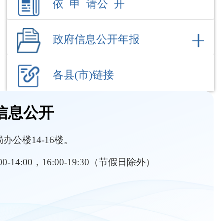
各县(市)链接
信息公开
公楼14-16楼。
:00-14:00，16:00-19:30（节假日除外）
部门职责
部门职责
内设机构
地、水
等自然资源资产所有者职责和所有国
规划及测绘等法律法规，起草自治州自然资