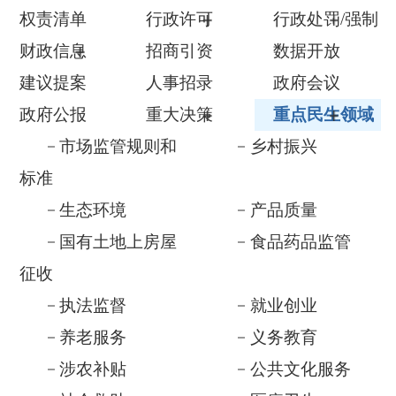
建议提案
人事招录
政府会议
政府公报
重大决策
重点民生领域
市场监管规则和
乡村振兴
标准
生态环境
产品质量
国有土地上房屋
食品药品监管
征收
执法监督
就业创业
养老服务
义务教育
涉农补贴
公共文化服务
社会救助
医疗卫生
基层政务公开
税收管理及服务
优化营商及助企
督查与审计
纾困
重大建设项目
公共资源配置