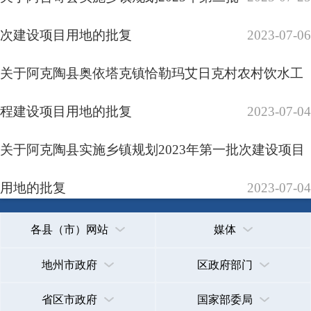
关于阿克陶县110KV升压站工程建设项目用地的批复
承办：克孜勒苏柯尔克孜自治州政务公开信息中心
新公网安备65300102000007号
新ICP备2022000247号
关于阿克陶县现代农业产业园新疆昆门生
2023-01-23
政府网站标识码：6530000002
法律声明
关于我们
物园区建设项目用地的批复
2023-01-23
关于乌恰县建筑垃圾处理建设项目用地的批复
2023-01-23
首页
上一页
1
2
3
下一页
尾页
共 53 条
/
共 3 页
跳转至
页
GO