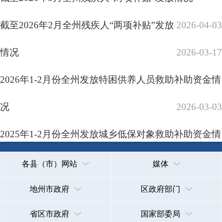
助资金情况
2026-02-13
承办：克孜勒苏柯尔克孜自治州政务公开信息中心
新公网安备65300102000007号
新ICP备2022000247号
2025年1月份全州发放城乡低保对象救助补助资金情
政府网站标识码：6530000002
法律声明
关于我们
况
2026-02-13
首页
上一页
1
2
3
下一页
尾页
共 240 条
/
共 12 页
跳转至
页
GO