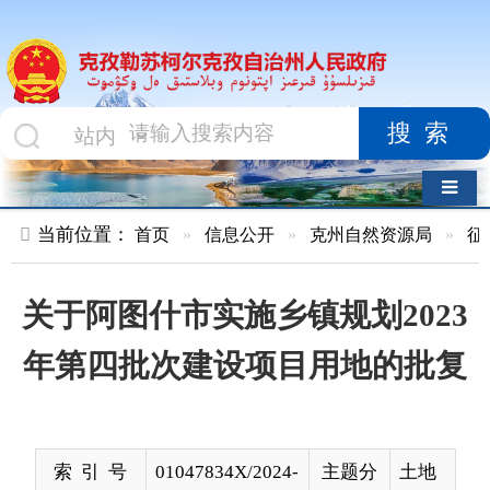
搜索
导航切换
当前位置：
首页
»
信息公开
»
克州自然资源局
»
征收土地
»
关于阿图什市实施乡镇规划2023
年第四批次建设项目用地的批复
索 引 号
01047834X/2024-
主题分
土地
00042
类
发布机构
克州自然资源局
发布日
2023-
期
12-20