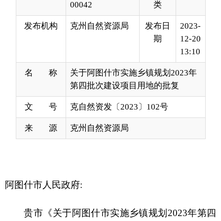
13:10
名 称
关于阿图什市实施乡镇规划2023年
第四批次建设项目用地的批复
文 号
克自然资发〔2023〕102号
来 源
克州自然资源局
阿图什市人民政府
:
贵市《关于阿图什市实施乡镇规划
2023
年第四
批次建设用地的请示》
(
阿政发〔
2023
〕
59
号
)
已收
悉，已经自治州人民政府批准，现批复如下：
一、同意将集体土地
1.3463
公顷转为建设用
地，其中农用地
1.3463
公顷
(
耕地
0.8140
公顷、可调