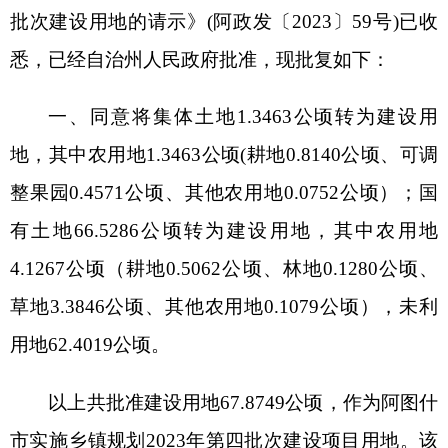
整果园
0.4571
公顷、其他农用地
0.0752
公顷
）
；国
有土地
66.5286
公顷转为建设用地，其中农用地
4.1267
公顷（耕地
0.5062
公顷、林地
0.1280
公顷、
草地
3.3846
公顷、其他农用地
0.1079
公顷），未利
用地
62.4019
公顷。
以上共批准建设用地
67.8749
公顷，作为阿图什
市实施乡镇规划
2023
年第四批次建设项目用地。该
项目使用阿图什市
2023
年度土地利用计划指标。
二、依据新修订的《中华人民共和国土地管理
法》规定，涉及占用林地或草地的，要依法办理林
地或草原征占用手续（按照简化报件材料有关规
定，要妥善保存林地或草原征占用材料），并妥善
解决处理好用地补偿有关问题，补偿不落实的，不