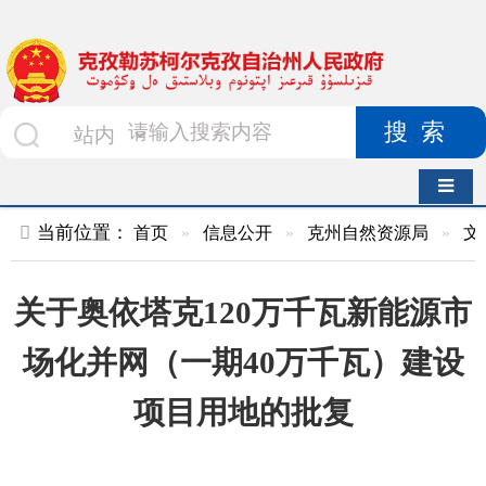
搜索
导航切换
当前位置：
首页
»
信息公开
»
克州自然资源局
»
文件
»
正文
关于奥依塔克120万千瓦新能源市
场化并网（一期40万千瓦）建设
项目用地的批复
索 引 号
01047834X/2023-
主题分类
土地
01330