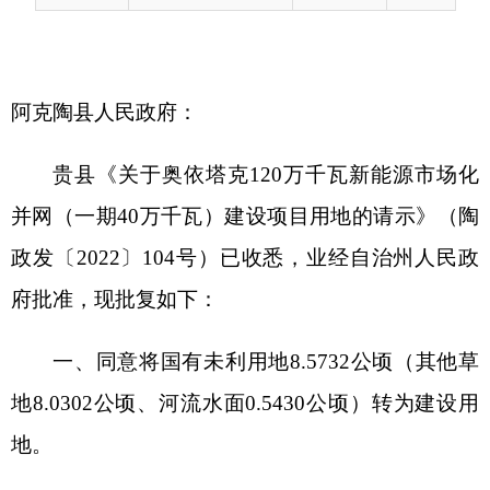
并网（一期
40
万千瓦）建设项目用地的请示》（陶
政发〔
2022
〕
104
号）已收悉，业经自治州人民政
府批准，现批复如下：
一、同意将
国有未
利用地
8.5732
公顷
（其他草
地
8.0302
公顷、河流水面
0.5430
公顷）转为建设用
地。
以上共批准建设用地
8.5732
公顷，作为奥依塔
克
120
万千瓦新能源市场化并网（一期
40
万千瓦）
建设项目用地。
该项目使用
阿克陶县土地利用计划
指标。
二、加强土地供应管理，严格执行国家产业政
策和供地政策，严禁向高污染、高耗能、高排放项
目和产能过剩项目供地，按照呈报的规划用途和批