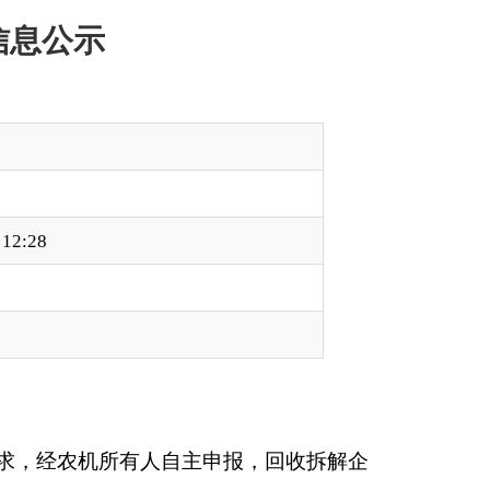
主申报，回收拆解企
.175万元，报废农机具
。
请广大农牧民监督，