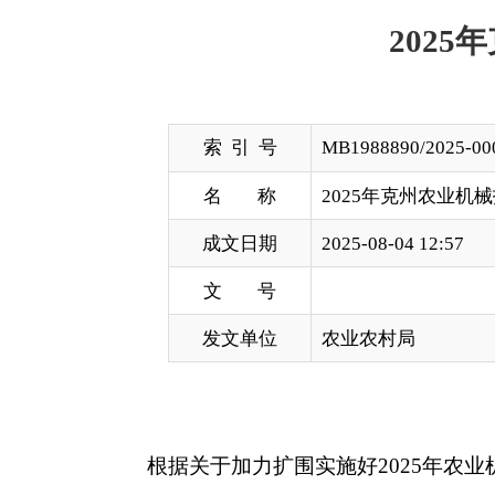
索 引 号
MB1988890/2025-00074
名 称
2025年克州农业机械报废更新
成文日期
2025-08-04 12:57
文 号
发文单位
农业农村局
根据关于加力扩围实施好
2025年农业机械报废
业现场拆解及资料提交，各县（市）农业农村局（农
713台（套），
为体现公开、公平、公正原则，
现将
如发现不实情况，请予以举报
。
监督举报电话：
09084223313（州农业农村局）