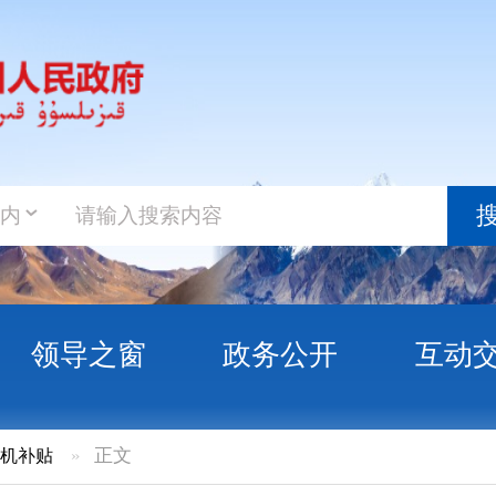
政务新
搜索
之窗
政务公开
互动交流
政务服
正文
州农业机械报废更新补贴受益户信息公示