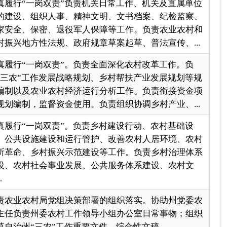
、公共设施建设和运行管护、改善农村人居环境、农村
所革命、乡村振兴示范建设等工作。负责乡村治理体系
设、农村社会事业发展、公共服务体系建设、农村文
.
责农业农村局党组决策部署的组织落实。协助州党委农
主任负责州委农村工作领导小组办公室日常事物；组织
草自治州“三农”工作重要文件、综合性文稿
真履行“一岗双责”。负责畜牧产业发展规划、饲料饲草
业发展规划、畜牧业结构调整、畜牧遗传资源保护与利
、种畜禽管理及畜禽良种推广利用等工作。负责奶业发
、生鲜乳生产管理等工作。负责动物疫病防治规划、...
一页
尾页
页
GO
各县（市）网站
媒体