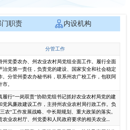
持州党委农办、州农业农村局党组全面工作。履行全面
严治党第一责任，负责党的建设、国家安全和社会稳定
作。分管州委农办秘书科，联系州农广校工作，包联阿
什市。
真履行“一岗双责”协助党组书记抓好农业农村局党的建
和党风廉政建设工作，主持州农业农村局行政工作。负
“三农”工作发展战略、中长期规划、重大政策的落实。
责农业农村厅、州党委和人民政府要求的相关农业...
真履行“一岗双责”负责机关日常工作、机关及直属单位
的建设、组织人事、精神文明、文书档案、纪检监察、
家安全、保密、退役军人保障等工作。负责农业农村和
村振兴地方性法规、政府规章草案起草、普法宣传、...
真履行“一岗双责”。负责全面深化农村改革工作。负
“三农”工作发展战略规划、乡村帮扶产业发展规划等规
编制以及农业农村经济运行分析工作。负责衔接资金项
规划编制，监督资金使用。负责组织协调乡村产业、...
真履行“一岗双责”。负责乡村建设行动、农村基础设