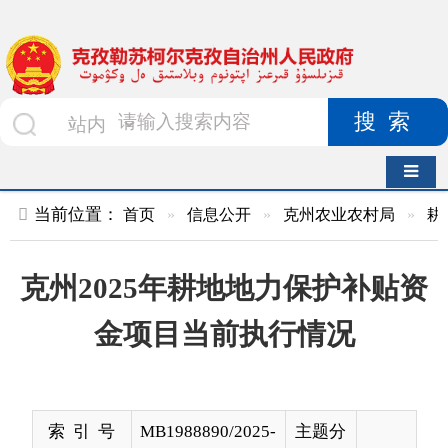
搜索
导航切换
当前位置：
首页
»
信息公开
»
克州农业农村局
»
耕地地力保护
克州2025年耕地地力保护补贴资
金项目当前执行情况
索 引 号
MB1988890/2025-
主题分
00090
类
发布机构
农业农村局
发布日
2025-
期
10-20