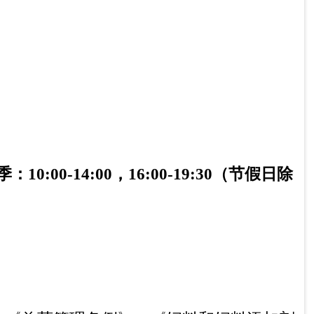
各县（市）网站
媒体
地州市政府
区政府部门
省区市政府
国家部委局
主办：克孜勒苏柯尔克孜自治州人民政府办公室
承办：克孜勒苏柯尔克孜自治州政务公开信息中心
新公网安备65300102000007号
新ICP备2022000247号
政府网站标识码：6530000002
法律声明
关于我们