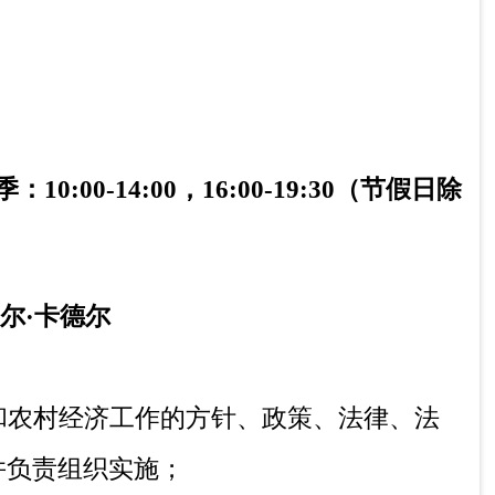
业产业化经营、指导农民专业合作经济组
农村经济结构战略性调整，促进农民增收。
营管理工作的方针、政策、法律、法规、条
和各项工作建议。
正确处理合作经济组织内部外部包括与农
加强财务管理，会计核算，管好用好集体
品成本核算，农民家庭记账户和技术效益评
，建立健全农村合作经济组织内部审计制
济审计，维护集体经济利益。