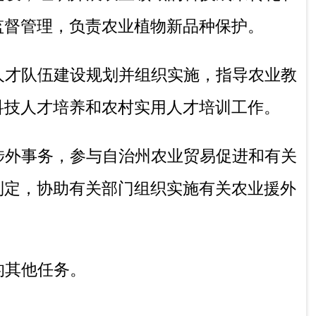
责组织实施；
；负责自治区、自治州行政机关委托的执法
交办的其他工作。
职责
冬季：10:00-14:00，16:00-19:30（节假日除
：土地承包管理，农民负担监督管理、集体