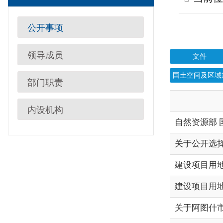
领导成员
文件
执行法
国土空间及区域规划
行
部门职责
内设机构
自然资源部 国家林业和草
关于公开选择拍卖机构承担2
建设项目用地预审与选
建设项目用地预审与选
关于阿图什市天门山景区滑
2023年建设项目用地预
关于阿克陶县实施乡镇规划2
关于阿克陶县实施乡镇规划2
关于阿图什市实施乡镇规划2