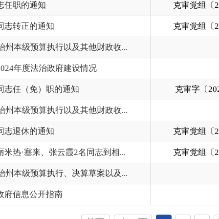
张云霞2名同志到相...
克审党组〔2024〕2号
202
算执行、决算草案以及...
202
开指南
202
首页
上一页
1
2
3
下一页
尾页
共 50 条
/
共 4 页
跳转至
页
GO
州市政府
区政府部门
省区市政府