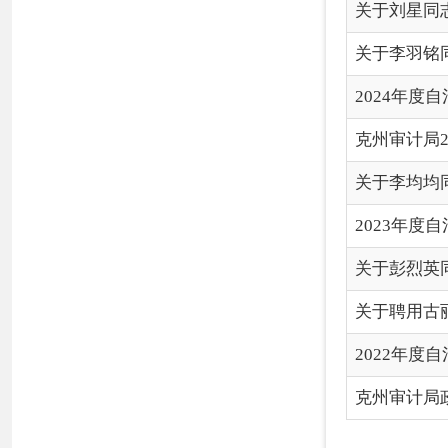
关于聘用古丽米热·塞来、
2022年度自治州本级预
克州审计局政府信息公
各县（市）网站
媒体
地
主办：克孜勒苏柯尔克孜自治州人民政府办公室
承办：克孜勒苏柯尔克孜自治州政务公开信息中心
新公网安备65300102000007号
新ICP备2022000247号