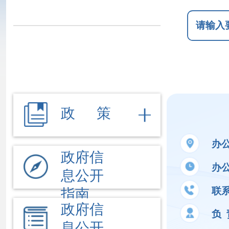
政 策
办公地址
新
政府信
办公时间
夏季
息公开
联系电话
09
指南
政府信
负 责 人
李
息公开
制度
法定主
公开事项
动公开
内容
文件
执行法
依 申 请