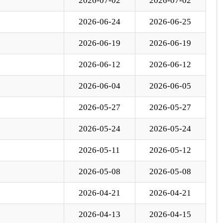
2026-04-02
2026-04-02
下一页
尾页
至
页
GO
各县（市）网站
媒体
地州市政府
区政府部门
省区市政府
国家部委局
主办：克孜勒苏柯尔克孜自治州人民政府办公室
承办：克孜勒苏柯尔克孜自治州政务公开信息中心
新公网安备65300102000007号
新ICP备2022000247号