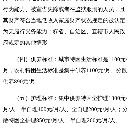
书，残疾人应当提供中华人民共和国残疾人证。申
请人及其法定义务人需履行授权核查家庭经济状况
的相关手续。
2.
初审
。
乡镇人民政府（街道办事
处）对申请人或者其代理人提交的材料进行审查，
通过入户调查、邻里访问、信函索证、信息核对等
方式，对申请人的经济状况、实际生活状况以及赡
养、抚养、扶养状况等进行调查核实，并提出初审
意见。初审意见在申请人所在村（社区）公示
7
天，
公示期满无异议的，乡镇人民政府（街道办事处）
将初审意见连同申请、调查核实等相关材料报送县
民政部门。
3.
审核确认
。
县（市）民政局对上报的
申请材料、调查材料和初审意见，按照不低于
30
％
的比例随机抽查核实，提出确认意见。不符合条
件、不予同意的，书面告知申请人或者其代理人并