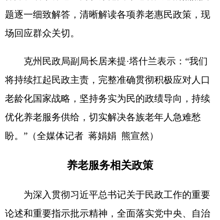
患，推动改革发展成果更多更公平惠及民生，不断
增强老年人获得感、幸福感、安全感，克州民政局
以
“
时时放心不下
”
的责任感和使命感，全力提升养
老服务质量和水平。为进一步提升养老服务惠民政
策知晓度，现将养老服务政策汇编梳理如下：
一、特困供养人员生活保障
（一）政策依据：《民政部关于印发
<
特困人
员认定办法
>
的通知》（民发〔
2021
〕
43
号）
（二）救助对象：同时具备无劳动能力；无生
活来源；无法定赡养、抚养、扶养义务人或者其法
定义务人无履行义务能力的老年人、残疾人和未成
年人。