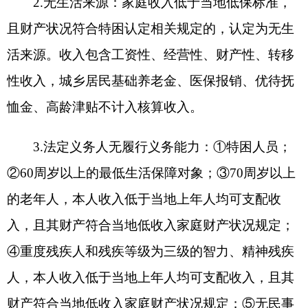
月
/
人、半自理
400
元
/
月
/
人、全自理
200
元
/
月
/
人；分
散特困全护理
850
元
/
月
/
人、半自理
260
元
/
月
/
人。
（六）发放形式：分散特困供养金按月通过惠
民惠农一卡通直达本人社保卡，护理补贴拨付第三
方服务机构，由机构据实发放至委托照料人；城乡
集中供养特困人员供养资金每月发放至集中照料机
构，护理补贴由第三方发至护理员账户。
（七）办理流程：
1.
申请
。
本人向户籍所在地
乡镇人民政府（街道办事处）提出书面申请，本人
申请有困难的可委托村（居）民委员会或者他人代
为提出申请，并提交本人有效身份证明，劳动能
力，生活来源、财产状况以及赡养、抚养、扶养情
况的书面申请，承诺所提供信息真实、完整的承诺