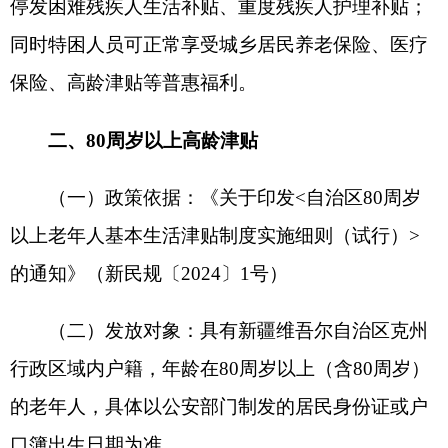
成复核生成拟发放名单提交县（市）民政局；县
（市）民政局对乡（镇）拟发放名单进行审核后通
过高龄系统推送至财政
“
一卡通
”
平台，财政部门审
核后将高龄津贴资金直接打卡发放至高龄老年人本
人的社会保障卡（或银行卡）账号中。
三、经济困难失能老年人集中照护服务
（一）政策依据：《民政部
财政部关于做好经
济困难失能老年人集中照护服务工作的通知》（民
发〔
2024
〕
73
号）
（二）集中照护服务对象：主要为纳入低保、
自愿入住养老机构的中度、重度、完全失能老年人
及
80
周岁以上低保高龄老年人；已参加长期护理保
险、由长护险报销护理费用的人员，不纳入本补助