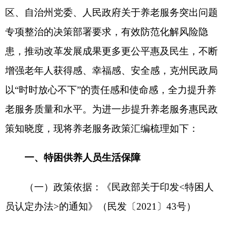
（三）认定标准：
1.
无劳动能力：
①60
周岁以上的老年人；
②
未
满
16
周岁的未成年人；
③
残疾等级为一、二、三级
的智力、精神残疾人，残疾等级为一、二级的肢体
残疾人，残疾等级为一级的视力残疾人；
④
省、自
治区、直辖市人民政府规定的其他情形。
2.
无生活来源：家庭收入低于当地低保标准，
且财产状况符合特困认定相关规定的，认定为无生
活来源。收入包含工资性、经营性、财产性、转移
性收入，城乡居民基础养老金、医保报销、优待抚
恤金、高龄津贴不计入核算收入。
3.
法定义务人无履行义务能力：
①
特困人员；
②60
周岁以上的最低生活保障对象；
③70
周岁以上