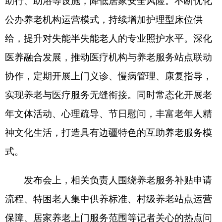
题逐一细致解答，清晰解读各项养老惠民政策，现
场回应群众关切。
克州民政局副局长居来提
·
塔什兰表示：
“
我们
将持续扛起民政主责，完整准确贯彻积极应对人口
老龄化国家战略
，坚持务实为民的政绩导向，持续
优化养老服务供给，切实解决各族老年人急难愁
盼。
”
（
全媒体记者
蒋娟娟
熊宣然
）
养老服务相关政策
为深入贯彻习近平总书记关于民政工作的重要
论述和重要指示批示精神，全面落实党中央、自治
区、自治州党委、人民政府关于养老服务突出问题
专项整治的决策部署要求，有效防范化解风险隐