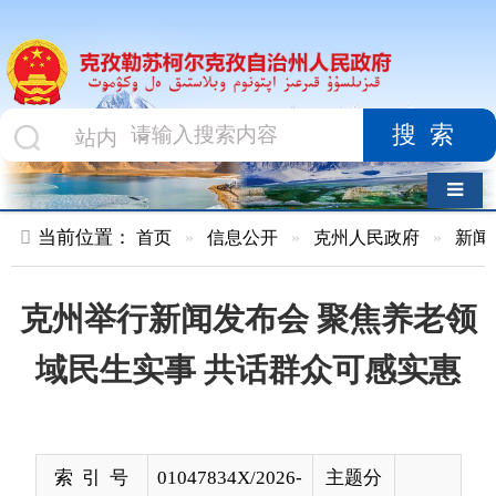
搜索
导航切换
当前位置：
首页
»
信息公开
»
克州人民政府
»
新闻发布会
»
克州举行新闻发布会 聚焦养老领
域民生实事 共话群众可感实惠
索 引 号
01047834X/2026-
主题分
00322
类
发布机构
克孜勒苏柯尔克
发布日
2026-
孜自治州人民政
期
07-02