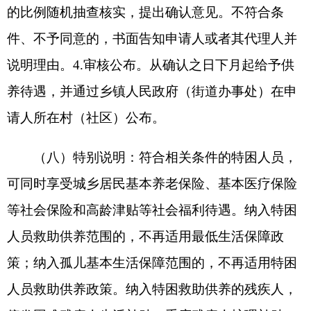
人，按每年
132
元标准统筹安排免费健康体检。
（四）发放形式：全面推行高龄津贴
“
免申即
享
”
服务，系统自动比对户籍年龄信息，老年人年满
80
周岁次月起正常发放津贴。通过新疆维吾尔自治
区惠民惠农财政
“
一卡通
”
平台发放至高龄老年人社
会保障卡（或银行卡）。
（五）发放程序：按照《自治区民政厅关于全
面开展高龄津贴
“
免申即享
”
试点工作的通知》要
求，通过自治区
80
周岁以上老年人基本生活津贴信
息管理和发放系统（简称
“
高龄系统
”
）推送即将年
满
80
周岁的高龄老年人基础信息至村（社区），村
（社区）根据高龄系统推送的数据信息进行核实，
将核实无误的信息提交乡（镇）复核；乡（镇）完