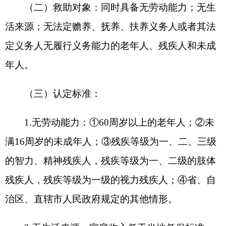
的老年人，本人收入低于当地上年人均可支配收
入，且其财产符合当地低收入家庭财产状况规定；
④
重度残疾人和残疾等级为三级的智力、精神残疾
人，本人收入低于当地上年人均可支配收入，且其
财产符合当地低收入家庭财产状况规定；
⑤
无民事
行为能力、被宣告失踪或者在监狱服刑的人员，且
其财产符合当地低收入家庭财产状况规定的被认定
为无履行义务能力；
⑥
省、自治区、直辖市人民政
府规定的其他情形。
（四）供养标准：城市特困生活标准是
1100
元
/
月，农村特困生活标准是集中供养
1100
元
/
月、分散
供养
890
元
/
月。
（五）护理标准：集中供养特困全护理
1300
元
/