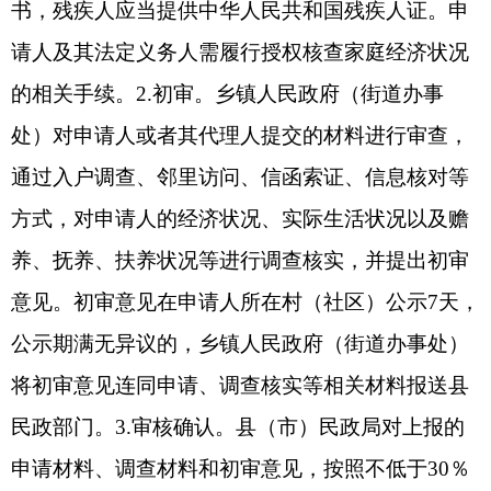
（一）政策依据：《关于印发
<
自治区
80
周岁
以上老年人基本生活津贴制度实施细则（试行）
>
的通知》（新民规〔
2024
〕
1
号）
（二）发放对象：具有新疆维吾尔自治区克州
行政区域内户籍，年龄在
80
周岁以上（含
80
周岁）
的老年人，具体以公安部门制发的居民身份证或户
口簿出生日期为准。
（三）发放标准：按照《
80
周岁以上老年人基
本生活津贴制度》执行。发放标准为：
80
周岁（含
80
周岁）
-89
周岁
75
元
/
月
/
人；
90
周岁（含
90
周
岁）
-99
周岁
150
元
/
月
/
人；
100
周岁以上（含
100
周
岁）
280
元
/
月
/
人。落实自治区
80
周岁以上老年人免
费体检制度，当年
12
月
31
日前年满
80
周岁户籍老