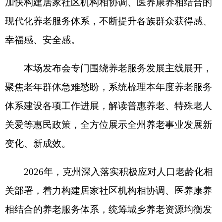
变化、新成效。
2026
年，克州深入落实积极应对人口老龄化相
关部署，着力构建居家社区机构相协调、医养康养
相结合的养老服务体系，统筹城乡养老资源均衡发
展。在城镇，持续完善
“
一刻钟养老服务圈
”
建设，
优化社区日间照料中心、老年食堂、康复活动室等
配套设施布局，常态化推出居家上门护理、定期健
康体检、代购代办等便民服务，满足城市老年人日
常照料需求。针对乡村养老短板，各县市持续推进
村级日照、老年活动站点的落地，组织志愿者开展
日常探望、陪伴聊天等服务，打通农村养老服务
“
最
后一公里
”
。
针对特困、失能、独居、高龄等重点老年群