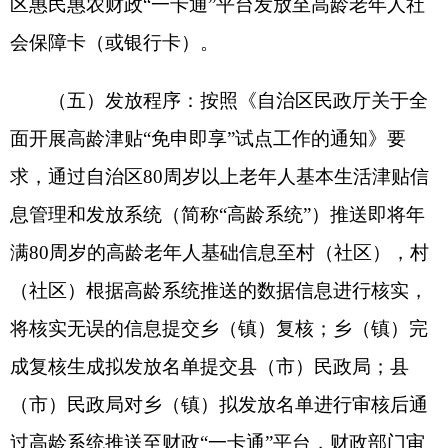
+
残疾人两项补贴），差额部分由民政专项补助予
以兜底。为入住养老机构实际收费标准扣除经济困
难老年人已获得的最低生活保障金、残疾人
“
两项补
贴
”
等行政给付的差额。
（五）申请流程：
1.
自愿申请。经济困难失能
老年人等群体可根据自身情况和个人意愿选择入住
养老机构，经所在乡（镇）审核后，向县（市）民
政局申请集中照护服务补助。
2.
能力评估。对需要
进行失能等级评估的，县（市）民政局根据《老年
人能力评估规范》（
GB/T42195-2022
），依法组织
开展评估。
3.
申请补助。老年人办理正式入住手
续、实际入住满
30
天，方可提交集中照护补助申
请。
4.
审核确定。县（市）民政局对申请对象实际
入住养老机构及其收费标准、已享受最低生活保障