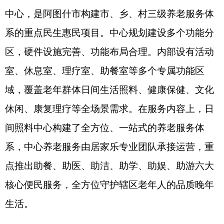
阿图什市民政局养老事业室古丽班
·
马木江
说：
“
全市持续统筹推进市、乡、村三级养老服务体
系建设，建成社区老年人日间照料中心，补齐基层
养老服务短板。真正实现老年人就近养老、就近享
服务，让辖区老人足不出村就能享受专业化、暖心
化的养老服务，切实提升老年群体的获得感、幸福
感与安全感，守护老年人幸福晚年。
”
（
全媒体记
者
古丽米热
·
艾尼瓦尔
）
分享:
打印本页
关闭窗口
各县（市）网站
媒体