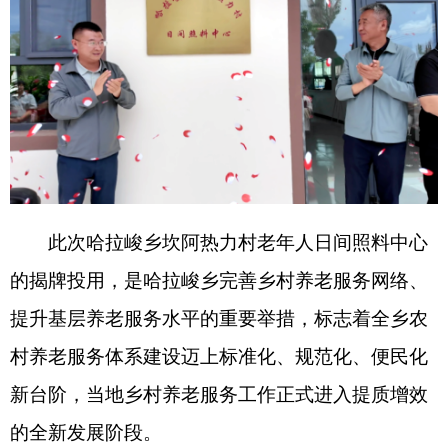
此次哈拉峻乡坎阿热力村老年人日间照料中心
的揭牌投用，是哈拉峻乡完善乡村养老服务网络、
提升基层养老服务水平的重要举措，标志着全乡农
村养老服务体系建设迈上标准化、规范化、便民化
新台阶，当地乡村养老服务工作正式进入提质增效
的全新发展阶段。
“
以前我一个人在家，吃饭、休闲、锻炼都不方
便。现在村里有了日间照料中心，环境好、设施齐
全，在这不仅能吃上热乎、营养的饭菜，还能和老
伙伴们一起聊天娱乐、锻炼身体，日子过得越来越
舒心。
”
家住哈拉峻乡坎阿热力村民艾来提
·
马开力
开心地说道，家门口的养老服务阵地，切实把乡党