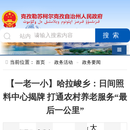
搜索
导航切换
当前位置：
首页
»
政务活动
»
政务要闻
【一老一小】哈拉峻乡：日间照
料中心揭牌 打通农村养老服务“最
后一公里”
大
[
发布
阿图什
2026-06-12
32
来源
字体
阅读
中
12:54
5
零距离
时间
小
]