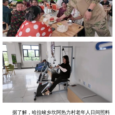
据了解，哈拉峻乡坎阿热力村老年人日间照料
中心，是阿图什市构建市、乡、村三级养老服务体
系的重点民生惠民项目。中心规划建设多个功能分
区，硬件设施完善、功能布局合理。内部设有活动
室、休息室、理疗室、助餐室等多个专属功能区
域，覆盖老年群体日间生活照料、健康保健、文化
休闲、康复理疗等全场景需求。在服务内容上，日
间照料中心构建了全方位、一站式的
养老服务体
系
，中心养老服务由居家乐专业团队承接运营，重
点推出助餐、助医、助洁、助学、助娱、助游六大
核心便民服务，全方位守护辖区老年人的品质晚年
生活。