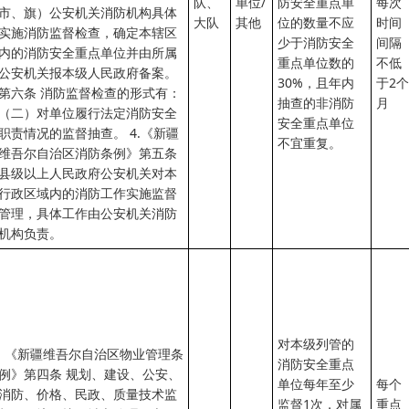
队、
单位/
防安全重点单
每次
市、旗）公安机关消防机构具体
大队
其他
位的数量不应
时间
实施消防监督检查，确定本辖区
少于消防安全
间隔
内的消防安全重点单位并由所属
重点单位数的
不低
公安机关报本级人民政府备案。
30%，且年内
于2个
第六条 消防监督检查的形式有：
抽查的非消防
月
（二）对单位履行法定消防安全
安全重点单位
职责情况的监督抽查。 4.《新疆
不宜重复。
维吾尔自治区消防条例》第五条
县级以上人民政府公安机关对本
行政区域内的消防工作实施监督
管理，具体工作由公安机关消防
机构负责。
对本级列管的
《新疆维吾尔自治区物业管理条
消防安全重点
例》第四条 规划、建设、公安、
单位每年至少
每个
消防、价格、民政、质量技术监
监督1次，对属
重点