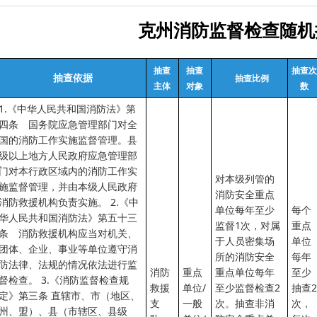
克州消防监督检查随机
抽查
抽查
抽查次
抽查依据
抽查比例
主体
对象
数
1.《中华人民共和国消防法》第
四条 国务院应急管理部门对全
国的消防工作实施监督管理。县
级以上地方人民政府应急管理部
门对本行政区域内的消防工作实
对本级列管的
施监督管理，并由本级人民政府
消防安全重点
消防救援机构负责实施。 2.《中
单位每年至少
每个
华人民共和国消防法》第五十三
监督1次，对属
重点
条 消防救援机构应当对机关、
于人员密集场
单位
团体、企业、事业等单位遵守消
所的消防安全
每年
防法律、法规的情况依法进行监
消防
重点
重点单位每年
至少
督检查。 3.《消防监督检查规
救援
单位/
至少监督检查2
抽查2
定》第三条 直辖市、市（地区、
支
一般
次。抽查非消
次，
州、盟）、县（市辖区、县级