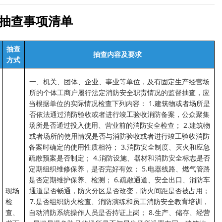
抽查事项清单
抽查
抽查内容及要求
方式
一、机关、团体、企业、事业等单位，及有固定生产经营场
所的个体工商户履行法定消防安全职责情况的监督抽查，应
当根据单位的实际情况检查下列内容： 1.建筑物或者场所是
否依法通过消防验收或者进行竣工验收消防备案，公众聚集
场所是否通过投入使用、营业前的消防安全检查； 2.建筑物
或者场所的使用情况是否与消防验收或者进行竣工验收消防
备案时确定的使用性质相符； 3.消防安全制度、灭火和应急
疏散预案是否制定； 4.消防设施、器材和消防安全标志是否
定期组织维修保养，是否完好有效； 5.电器线路、燃气管路
是否定期维护保养、检测； 6.疏散通道、安全出口、消防车
现场
通道是否畅通，防火分区是否改变，防火间距是否被占用；
检
7.是否组织防火检查、消防演练和员工消防安全教育培训，
查、
自动消防系统操作人员是否持证上岗； 8.生产、储存、经营