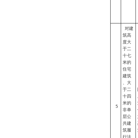
对建
筑高
度大
于二
十七
米的
住宅
建筑
、大
于二
十四
米的
5
非单
层公
共建
筑履
行法