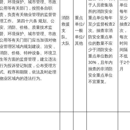
督、环境保护、城市管理、市政
于人员密集场
单位
公用等有关部门，按照各自职
所的消防安全
每年
责，负责有关物业管理的监督管
消防
重点
重点单位每年
至少
理工作。 第四十六条 规划、公
救援
单位/
至少监督检查2
抽查2
安、消防、价格、质量技术监
支
一般
次。抽查非消
次，
督、环境保护、城市管理、市政
队、
单位/
防安全重点单
每次
公用等有关门部门应当加强对物
大队
其他
位的数量不应
时间
业管理区域内规划建设、治安 、
少于消防安全
间隔
消防、价格、特种设备、环境卫
重点单位数的
不低
生等方面的监督管理，建立违法
30%，且年内
于2个
行为投诉登记制度，公布受理方
抽查的非消防
月
式、程序和期限，依法及时处理
安全重点单位
物业区域内的违法行为。
不宜重复。