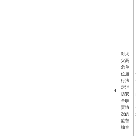
对火
灾高
危单
位履
行法
定消
4
防安
全职
责情
况的
监督
抽查