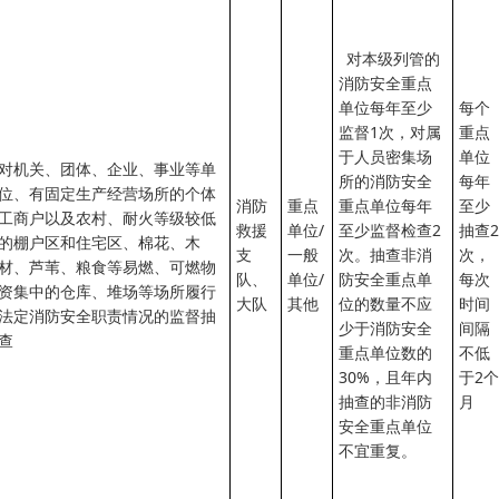
对本级列管的
消防安全重点
单位每年至少
每个
监督1次，对属
重点
于人员密集场
单位
对机关、团体、企业、事业等单
所的消防安全
每年
位、有固定生产经营场所的个体
消防
重点
重点单位每年
至少
工商户以及农村、耐火等级较低
救援
单位/
至少监督检查2
抽查2
的棚户区和住宅区、棉花、木
支
一般
次。抽查非消
次，
材、芦苇、粮食等易燃、可燃物
队、
单位/
防安全重点单
每次
资集中的仓库、堆场等场所履行
大队
其他
位的数量不应
时间
法定消防安全职责情况的监督抽
少于消防安全
间隔
查
重点单位数的
不低
30%，且年内
于2个
抽查的非消防
月
安全重点单位
不宜重复。