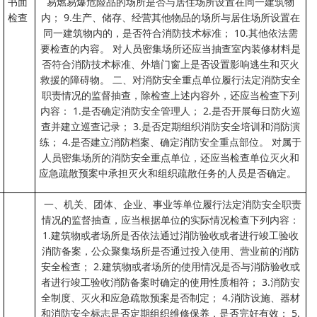
书面
易燃易爆危险品的场所是否与居住场所设置在同一建筑物
检查
内； 9.生产、储存、经营其他物品的场所与居住场所设置在
同一建筑物内的，是否符合消防技术标准； 10.其他依法需
要检查的内容。 对人员密集场所还应当抽查室内装修材料是
否符合消防技术标准、外墙门窗上是否设置影响逃生和灭火
救援的障碍物。 二、对消防安全重点单位履行法定消防安全
职责情况的监督抽查，除检查上述内容外，还应当检查下列
内容： 1.是否确定消防安全管理人； 2.是否开展每日防火巡
查并建立巡查记录； 3.是否定期组织消防安全培训和消防演
练； 4.是否建立消防档案、确定消防安全重点部位。 对属于
人员密集场所的消防安全重点单位，还应当检查单位灭火和
应急疏散预案中承担灭火和组织疏散任务的人员是否确定。
一、机关、团体、企业、事业等单位履行法定消防安全职责
情况的监督抽查，应当根据单位的实际情况检查下列内容：
1.建筑物或者场所是否依法通过消防验收或者进行竣工验收
消防备案，公众聚集场所是否通过投入使用、营业前的消防
安全检查； 2.建筑物或者场所的使用情况是否与消防验收或
者进行竣工验收消防备案时确定的使用性质相符； 3.消防安
全制度、灭火和应急疏散预案是否制定； 4.消防设施、器材
和消防安全标志是否定期组织维修保养，是否完好有效； 5.