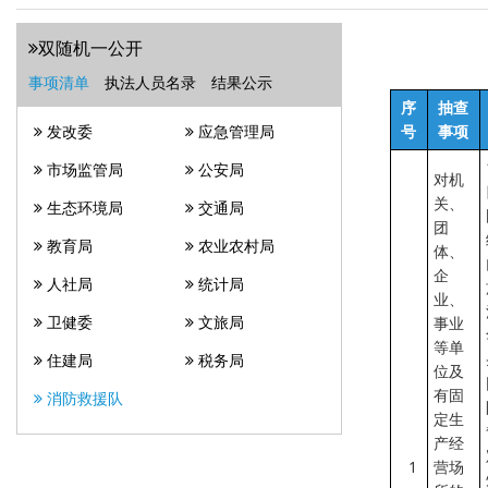
双随机一公开
事项清单
执法人员名录
结果公示
序
抽查
号
事项
发改委
应急管理局
市场监管局
公安局
对机
关、
生态环境局
交通局
团
教育局
农业农村局
体、
企
人社局
统计局
业、
事业
卫健委
文旅局
等单
住建局
税务局
位及
有固
消防救援队
定生
产经
1
营场