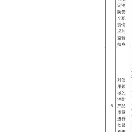
定消
防安
全职
责情
况的
监督
抽查
对使
用领
域的
消防
6
产品
质量
进行
监督
检查