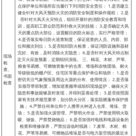
点保护单位和场所应当履行下列消防安全责任： 1.是否建立
健全针对大风天预防火灾的消防安全制度和操作规程； 2.是
否针对大风天火灾特点，组织开展针的消防安全教育和培
训，提高职工群众防范和扑救火灾的技能； 3.是否确定大风
天的重点防火部位，设置醒目的防火标志，实行严格管理；
4.是否落实每日防火巡查制度，保证巡查的人员、内容、部
位和频次到位； 5.是否组织防火检查，保证消防设施和器材
完好、有效，及时消除火灾隐患； 6.是否针对大风天特点制
现场
定灭火应急预案，定期组织演练。 三、棉花、木材、芦苇、
检
粮食等易燃、可燃物资集中的仓库、堆场和农牧团场、耐火
查、
等级较低的棚户区、住宅区等重点保护单位和场所： 1.是否
书面
密切关注气象预报及周边火源的分布、使用情况； 2.是否落
检查
实领导带班制度，增加巡查频率或组织现场监护，确保火灾
隐患和事故能够及时发现，并得到妥善处理； 3.是否按照国
家有关技术规范要求，划分防火分区，落实阻燃蓬布保护措
施； 4.严禁任何单位和个人携带火种进入仓库、堆垛、货
场； 5.是否加强火源管理。严禁明火作业，严禁使用明火取
暧、做饭、严禁焚烧物品； 6.是否加强对电线和电器设备的
检查和维修保养，严禁拉设临时线路； 7.麦草、木材、棉
花、芦苇等易燃、可燃物品堆垛是否与电力架空线的最近水