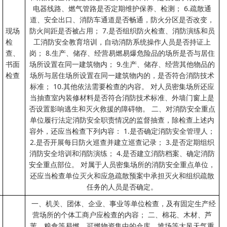
电器线路、燃气管路是否定期维护保养、检测； 6.疏散通
道、安全出口、消防车通道是否畅通，防火分区是否改变，
现场
防火间距是否被占用； 7.是否组织防火检查、消防演练和员
检
工消防安全教育培训，自动消防系统操作人员是否持证上
查、
岗； 8.生产、储存、经营易燃易爆危险品的场所是否与居住
书面
场所设置在同一建筑物内； 9.生产、储存、经营其他物品的
检查
场所与居住场所设置在同一建筑物内的，是否符合消防技术
标准； 10.其他依法需要检查的内容。 对人员密集场所还应
当抽查室内装修材料是否符合消防技术标准、外墙门窗上是
否设置影响逃生和灭火救援的障碍物。 二、对消防安全重点
单位履行法定消防安全职责情况的监督抽查，除检查上述内
容外，还应当检查下列内容： 1.是否确定消防安全管理人；
2.是否开展每日防火巡查并建立巡查记录； 3.是否定期组织
消防安全培训和消防演练； 4.是否建立消防档案、确定消防
安全重点部位。 对属于人员密集场所的消防安全重点单位，
还应当检查单位灭火和应急疏散预案中承担灭火和组织疏散
任务的人员是否确定。
一、机关、团体、企业、事业等单位检查，及有固定生产经
营场所的个体工商户应检查的内容； 二、棉花、木材、芦
苇、粮食等易燃、可燃物资集中的仓库、堆场等大风天气重