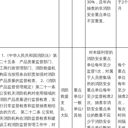
30%，且年内
于2个
抽查的非消防
月
安全重点单位
不宜重复。
对本级列管的
1.《中华人民共和国消防法》第
消防安全重点
二十五条 产品质量监督部门、
单位每年至少
每个
工商行政管理部门、消防救援机
监督1次，对属
重点
构应当按照各自职责加强对消防
于人员密集场
单位
产品质量的监督检查。 2.《消防
所的消防安全
每年
产品监督管理规定》第二十一条
消防
重点
重点单位每年
至少
公安机关消防机构对使用领域的
救援
单位/
至少监督检查2
抽查2
消防产品质量进行监督检查，实
支
一般
次。抽查非消
次，
行日常监督检查和监督抽查相结
队、
单位/
防安全重点单
每次
合的方式。 第二十二条 公安机
大队
其他
位的数量不应
时间
关消防机构在消防监督检查和建
少于消防安全
间隔
设工程消防监督管理工作中，对
重点单位数的
不低