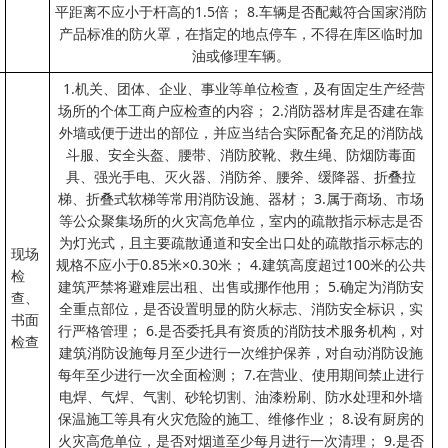
平距离不应小于杆高的1.5倍； 8.车辆是否配戴符合国家消防
产品标准的防火罩，在指定的地点停车，不得在库区临时加
油或修理车辆。
1.机关、团体、企业、事业等单位检查，及有固定生产经营
场所的个体工商户应检查的内容； 2.消防器材库是否建在靠
外墙或便于进出的部位，并应当结合实际配备充足的消防战
斗服、安全头盔、腰带、消防胶靴、救生绳、防烟防毒面
具、强光手电、灭火器、消防斧、腰斧、缓降器、折叠拉
梯、折叠式软梯等常用消防设施、器材； 3.属于商场、市场
等公众聚集场所的火灾高危单位，室内的疏散指示标志是否
为灯光式，且主要疏散通道和安全出口处的疏散指示标志的
现场
规格不应小于0.85米×0.30米； 4.建筑高度超过100米的公共
检
建筑严禁将避难层出租、出售或挪作他用； 5.确定为消防安
查、
全重点部位，是否设置明显的防火标志、消防安全标识，实
书面
行严格管理； 6.是否委托具有资质的消防技术服务机构，对
检查
建筑消防设施每月至少进行一次维护保养，对自动消防设施
每年至少进行一次全面检测； 7.在营业、使用期间禁止进行
电焊、气焊、气割、砂轮切割、油漆粉刷、防水处理和外墙
保温施工等具有火灾危险的施工、维修作业； 8.设有厨房的
火灾高危单位，是否对烟道至少每月进行一次清理； 9.是否