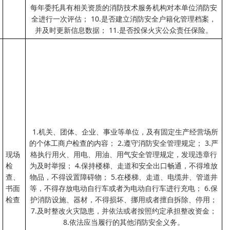
每年委托具有相关资质的消防技术服务机构对本单位消防安
全进行一次评估； 10.是否建立消防安全户籍化管理档案，
并及时更新信息数据； 11.是否投保火灾公众责任保险。
1.机关、团体、企业、事业等单位，及有固定生产经营场所
的个体工商户检查的内容； 2.遵守消防安全管理规定； 3.严
现场
格执行用火、用电、用油、用气安全管理规定，发现违章行
检
为及时举报； 4.保持楼梯、走道和安全出口畅通，不得堆放
查、
物品，不得设置障碍物； 5.在楼梯、走道、电缆井、管道井
书面
等，不得存放电动自行车或者为电动自行车进行充电； 6.保
检查
护消防设施、器材，不得损坏、挪用或者擅自拆除、停用；
7.及时整改火灾隐患，并依法或者按照约定承担整改资金；
8.依法应当履行的其他消防安全义务。