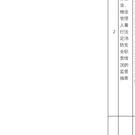
业、
物业
管理
人履
2
行法
定消
防安
全职
责情
况的
监督
抽查