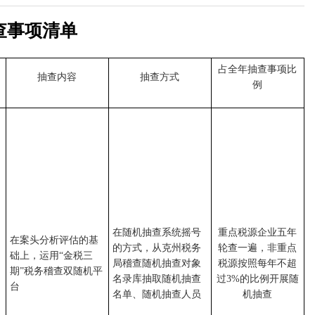
查事项清单
占全年抽查事项比
抽查内容
抽查方式
例
在随机抽查系统摇号
重点税源企业五年
在案头分析评估的基
的方式，从克州税务
轮查一遍，非重点
础上，运用“金税三
局稽查随机抽查对象
税源按照每年不超
期”税务稽查双随机平
名录库抽取随机抽查
过3%的比例开展随
台
名单、随机抽查人员
机抽查