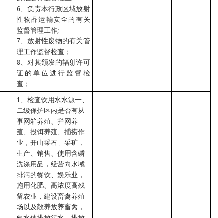
6、负责本行政区域放射
性物品运输安全的有关
监督管理工作;
7、放射性废物的有关管
理工作监督检查；
8、对其颁发的辐射许可
证的单位进行监督检
查；
1、检查饮用水水源一、
二级保护区内是否有从
事网箱养殖、拦网养
殖、投饵养殖、捕捞作
业，开山采石、采矿，
生产、销售、使用含磷
洗涤用品，经营向水域
排污的餐饮、娱乐业，
施用化肥、高浓度高残
留农业，建设畜禽养殖
场以及敞养放养畜禽，
向水体排放污水，排放