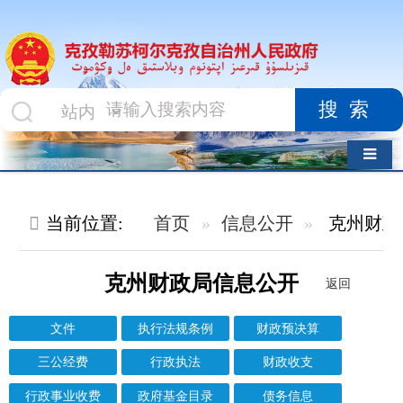
搜索
导航切换
当前位置:
首页
信息公开
克州财政局
财政资金直达基
克州财政局信息公开
返回
文件
执行法规条例
财政预决算
三公经费
行政执法
财政收支
行政事业收费
政府基金目录
债务信息
防范金融风险
财政资金直达基层
其他对外管理服务结果
信息标题
文 号
成文日期
发布日期