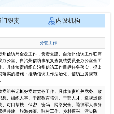
责州信访局全盘工作，负责党建、自治州信访工作联席
议办公室、自治州信访事项复查复核委员会办公室全面
作。具体负责组织自治州信访工作目标任务落实，提出
彻落实的措施：推动信访工作法治化、信访业务规范
.
助党组书记抓好党建党务工作。具体负责机关党务、政
思想、组织人事、干部教育培训、干部人才、巡视巡察
改、对口帮扶、保密、密码、网络安全、退役军人事务
双拥共建、旅游兴疆、驻村工作、乡村振兴、污染防
.
助党组书记抓好维护社会稳定工作。具体负责平安建
、国家安全、统一战线、宗教工作、意识形态和文化润
、宣传教育、国家通用语言、就业、审计、食品安全、
地保护和粮食安全、深化改革等工作；普法及法治建
...
一页
尾页
页
GO