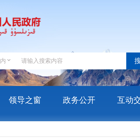
政务新
搜索
之窗
政务公开
互动交流
政务服
库尔班江·买买提力
克州信访局党组成员、副局长