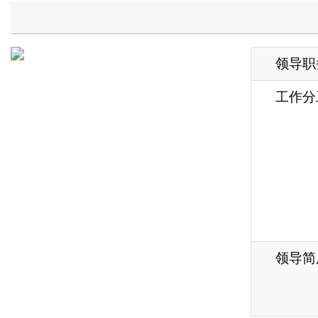
工作分工
作
安
众
实
险
理
领导简历
访
各县（市）网站
媒体