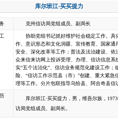
协助党组书记抓好维护社会稳定工作。具体负责平安建设、国
、意识形态和文化润疆、宣传教育、国家通用语言、就业、审计
全、深化改革等工作；普法及法治建设、依法行政、优化 营商环
来信来访网上投诉受理、办理、信访信息系统录入及交（转）办
“五个法治化”、信访业务规范化建设工作；做好信访事项复查复
、“信访工作示范县（市）”创建、重大紧急信息报送及州直部门
等工作。分片包联指导乌恰县、阿合奇县信访业务工作，分管信
库尔班江
·买买提力
，男，维吾尔族，
1973年8月生，中共党
局党组成员、副局长
。
地州市政府
区政府部门
省区市