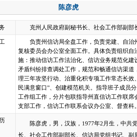
负责州信访局全盘工作，负责党建、自治州信访工作联席会议
核委员会办公室全面工作。具体负责组织自治州信访工作目标任
：推动信访工作法治化、信访业务规范化建设，及时研究处理业
盾纠纷排查调处工作，规范和畅通信访渠道，常态化排查化解矛
三年攻坚行动、治重化积专项工作常态长效、体制机制改革、信访
满意窗口”、创建模范机关。指导班子成员分片包联指导县（市）
作组工作，分片包联指导州直信访工作联席会议成员单位及阿图
部工作，信访工作联系会议办公室、督查科。
陈彦虎
，男，汉族，
1977年2月生，中共党员，区委党校大学
、社会工作部副部长、信访局党组书记、副局长
。
地州市政府
区政府部门
省区市