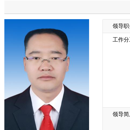
工作分工
复
施
矛
理
民
工
支
领导简历
长
各县（市）网站
媒体