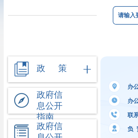
政 策
办公地址
新
政府信
办公时间
夏季
息公开
联系电话
09
指南
政府信
负 责 人
刘
息公开
制度
法定主
公开事项
动公开
内容
依 申 请
姓名