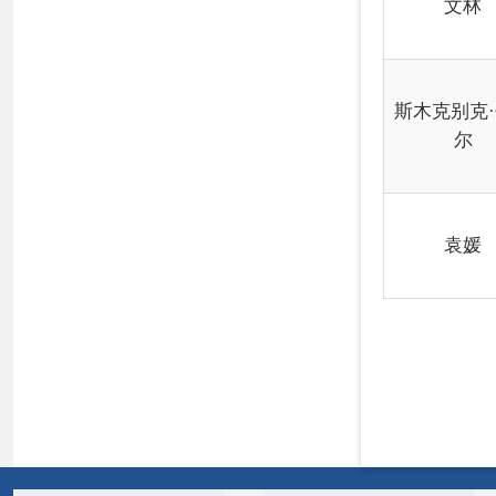
各县（市）网站
媒体
地
主办：克孜勒苏柯尔克孜自治州人民政府办公室
承办：克孜勒苏柯尔克孜自治州政务公开信息中心
新公网安备65300102000007号
新ICP备2022000247号
政府网站标识码：6530000002
法律声明
关于我们