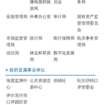
理局
理局
信访局
林业和草原
数字化发展
局
局
政府直属事业单位
地震监测中
公共资源交
供销社
吐尔尕特口
心
易中心
岸管委会
伊尔克什坦
口岸园区管
委会
驻州单位
税务局
气象局
国家统计局
克孜勒苏调
查队
社会团体
红十字会