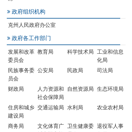
政府各工作部门
发展和改革
教育局
科学技术局
工业和信息
委员会
化局
民族事务委
公安局
民政局
司法局
员会
财政局
人力资源和
自然资源局
生态环境局
社会保障局
住房和城乡
交通运输局
水利局
农业农村局
建设局
商务局
文化体育广
卫生健康委
退役军人事
播电视和旅
员会
务局
游局
应急管理局
外事办公室
审计局
国有资产监
督管理委员
会
市场监督管
统计局
医疗保障局
机关事务管