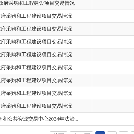
工程建设项目交易情况
202
工程建设项目交易情况
202
易中心2024年法治...
202
首页
上一页
1
2
3
下一页
尾页
共 113 条
/
共 8 页
跳转至
页
GO
州市政府
区政府部门
省区市政府