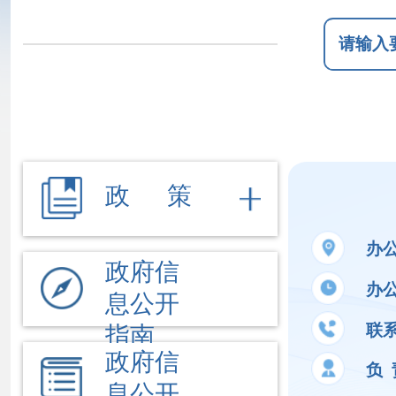
政 策
办公地址
新
政府信
办公时间
夏季
息公开
联系电话
09
指南
政府信
负 责 人
王
息公开
制度
法定主
公开事项
动公开
内容
业务工作
执行法
依 申 请