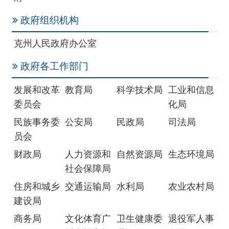
政府各工作部门
发展和改革
教育局
科学技术局
工业和信息
委员会
化局
民族事务委
公安局
民政局
司法局
员会
财政局
人力资源和
自然资源局
生态环境局
社会保障局
住房和城乡
交通运输局
水利局
农业农村局
建设局
商务局
文化体育广
卫生健康委
退役军人事
播电视和旅
员会
务局
游局
应急管理局
外事办公室
审计局
国有资产监
督管理委员
会
市场监督管
统计局
医疗保障局
机关事务管