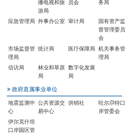
理局
理局
信访局
林业和草原
数字化发展
局
局
政府直属事业单位
地震监测中
公共资源交
供销社
吐尔尕特口
心
易中心
岸管委会
伊尔克什坦
口岸园区管
委会
驻州单位
税务局
气象局
国家统计局
克孜勒苏调
查队
社会团体
红十字会